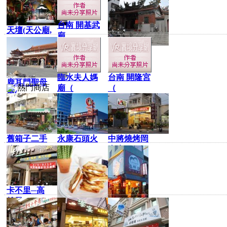
(五
台南 開基武
天壇(天公廟,
廟
大觀音亭
臨水夫人媽
台南 開隆宮
鹿耳門聖母
熱門商店
廟（
（
廟(
舊箱子二手
永康石頭火
中將燒烤岡
傢俱
鍋
山店
卡不里─高
雄異
朵朵烘焙屋
大師兄手工
蛋捲