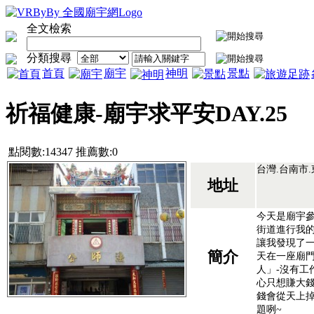
全文檢索
分類搜尋
首頁
廟宇
神明
景點
祈福健康-廟宇求平安DAY.25
點閱數:14347 推薦數:0
台灣.台南市
地址
今天是廟宇參
街道進行我
讓我發現了一
簡介
天在一座廟
人」-沒有工
心只想賺大
錢會從天上
題咧~