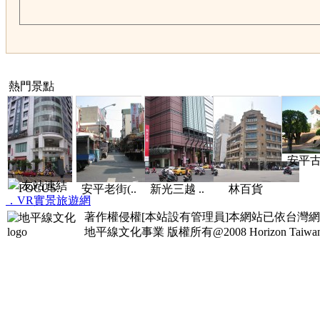
熱門景點
安平古堡
友站連結
FOCUS..
安平老街(..
新光三越 ..
林百貨
．VR實景旅遊網
著作權侵權[本站設有管理員]本網站已依台灣
地平線文化事業
版權所有@2008 Horizon Taiwan Al