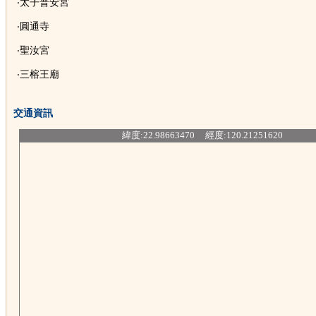
‧太子普安宮
‧圓通寺
‧聖汝宮
‧三榕王廟
交通資訊
緯度:22.98663470 經度:120.21251620