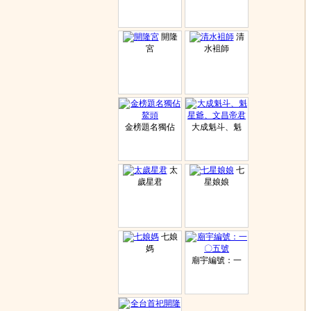
開隆
清
宮
水袓師
金榜題名獨佔
大成魁斗、魁
太
七
歲星君
星娘娘
七娘
媽
廟宇編號：一