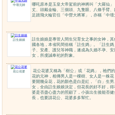
哪吒原本是玉皇大帝駕前的神將叫「大羅仙」
中壇元帥
丈、頭戴金輪、三個頭、九隻眼、八條手臂、
足踏飛火輪官任「中營大將軍」，亦稱「中壇
註生娘娘是專管人間生兒育女之事的女神，其
註生娘娘
國各地，本省民間俗稱「註生媽」。「註生媽
子、安產、護兒等神職，遂成為久婚不孕、安
女，所虔誠奉祀的對象。
花公花婆
又稱為「樹公」或「花媽」，祂們的
花公花婆
花的元神，相傳男人是一棵樹、女人是一株花
要開幾朵花，花的顏色是白是紅，「白」生男
女，全由註生娘娘決定，但花長的好不好，得
婆是否盡心盡力的照顧了，小孩出生後能否健
長，也要請花公、花婆多多幫忙。