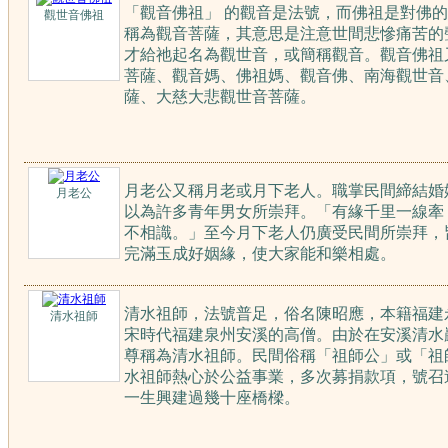
「觀音佛祖」 的觀音是法號，而佛祖是對佛
觀世音佛祖
稱為觀音菩薩，其意思是注意世間悲慘痛苦的
才給祂起名為觀世音，或簡稱觀音。觀音佛祖
菩薩、觀音媽、佛祖媽、觀音佛、南海觀世音
薩、大慈大悲觀世音菩薩。
月老公又稱月老或月下老人。職掌民間締結婚
月老公
以為許多青年男女所崇拜。「有緣千里一線牽
不相識。」至今月下老人仍廣受民間所崇拜，
完滿玉成好姻緣，使大家能和樂相處。
清水祖師，法號普足，俗名陳昭應，本籍福建
清水祖師
宋時代福建泉州安溪的高僧。由於在安溪清水
尊稱為清水祖師。民間俗稱「祖師公」或「祖
水祖師熱心於公益事業，多次募捐款項，號召
一生興建過幾十座橋樑。