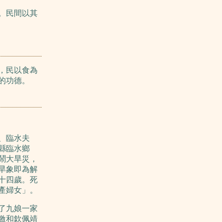
。民間以其
，民以食為
的功德。
、臨水夫
縣臨水鄉
鬧大旱災，
旱象即為解
十四歲。死
產婦女」。
了九娘一家
激和欽佩靖