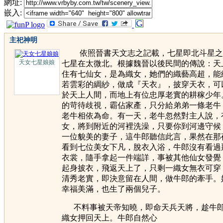
網址:
嵌入:
主祀神明
依照晉書天文志之記載，七星即北斗星之
天女七星娘娘
七星在太微北。根據魏晉以後民間的傳說：天
住有七仙女，是為織女，她們的織藝高超，能
若雲彩的綢紗，做成『天衣』，披穿天衣，可
於天上人間，而地上有位忠厚老實的耕稼少年
的苛待歧視，霸佔家產，只分給弟弟一條老牛
老牛相依為命。有一天，老牛忽然對主人說，
女，將到附近的河裡洗澡，只要你到河邊守候
一位貌美的妻子，這牛郎聽信此言，果然在那
看到七位美女下凡，脫衣入浴，牛郎沒有看過
衣裳，隨手拿起一件端詳，事被其他仙女發覺
起身披衣，飛返天上了，只剩一織女無衣可穿
清秀老實，即決意留在人間，做牛郎的牽手。
幸福美滿，也生了兩個兒子。
不料事被天帝知曉，即命天兵天將，趁牛郎
織女押回天上。牛郎
自然心