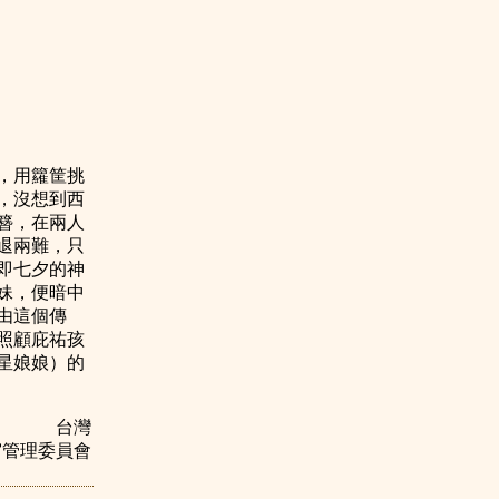
，用籮筐挑
，沒想到西
簪，在兩人
退兩難，只
即七夕的神
妹，便暗中
由這個傳
照顧庇祐孩
星娘娘）的
台灣
宮管理委員會