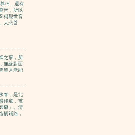
的尊稱，還有
聲音，所以
又稱觀世音
、大悲菩
姻之事，所
，無緣對面
皆望月老能
永春，是北
巖修道，被
師爺」。清
造橋鋪路，