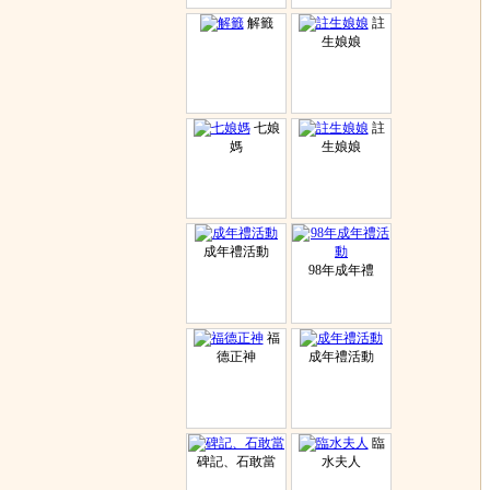
解籤
註
生娘娘
七娘
註
媽
生娘娘
成年禮活動
98年成年禮
福
德正神
成年禮活動
臨
碑記、石敢當
水夫人