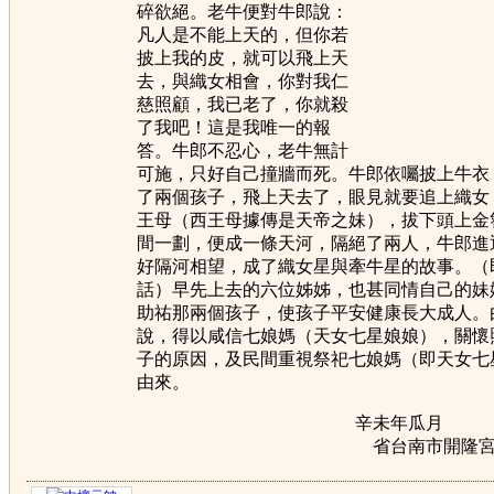
碎欲絕。老牛便對牛郎說：
凡人是不能上天的，但你若
披上我的皮，就可以飛上天
去，與織女相會，你對我仁
慈照顧，我已老了，你就殺
了我吧！這是我唯一的報
答。牛郎不忍心，老牛無計
可施，只好自己撞牆而死。牛郎依囑披上牛衣
了兩個孩子，飛上天去了，眼見就要追上織女
王母（西王母據傳是天帝之妹），拔下頭上金
間一劃，便成一條天河，隔絕了兩人，牛郎進
好隔河相望，成了織女星與牽牛星的故事。（
話）早先上去的六位姊姊，也甚同情自己的妹
助祐那兩個孩子，使孩子平安健康長大成人。
說，得以咸信七娘媽（天女七星娘娘），關懷
子的原因，及民間重視祭祀七娘媽（即天女七
由來。
辛未年瓜月 
省台南市開隆