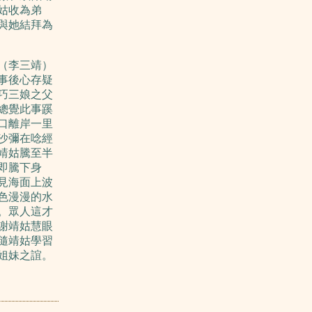
姑收為弟
與她結拜為
（李三靖）
事後心存疑
巧三娘之父
總覺此事蹊
口離岸一里
沙彌在唸經
靖姑騰至半
即騰下身
見海面上波
色漫漫的水
。眾人這才
謝靖姑慧眼
隨靖姑學習
姐妹之誼。