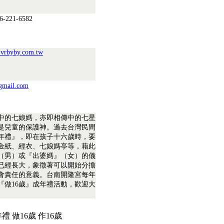
6-221-6582
s.vrbyby.com.tw
gmail.com
中的七娘媽，亦即相傳中的七星
是兒童的保護神。過去台灣民間
年禮』，即在孩子十六歲時，要
金紙、經衣、七娘媽亭等，藉此
（男）或『出婆媽』（女）的儀
已經長大，象徵著可以開始分擔
會責任的意義。台南開隆宮每年
『做16歲』成年禮活動，歡迎大
 做16歲 作16歲