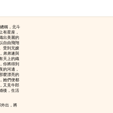
總稱，北斗
上有星座，
織出美麗的
以自由飛翔
。受到兄嫂
，弟弟遂與
有天上的織
，你將得到
夜的河邊，
那麼漂亮的
，她們便都
，又見牛郎
婚後，生活
外出，將