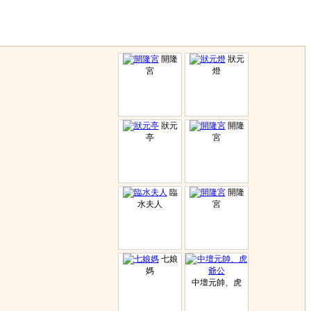
開隆
狀元
宮
燈
狀元
開隆
亭
宮
臨
開隆
水夫人
宮
七娘
媽
中壇元帥、虎