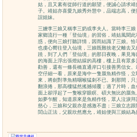
姑，且又素有從師行道的願望，便誠心請求靖
子。靖姑亦喜愛九娘秀外慧中，品端志高，便
誼姐妹。
三嬤李三娘又稱李三奶或李夫人。當時李三娘
家鄉流行一種「登仙境」的習俗，靖姑風聞此
惑，便向三娘打聽詳情，因而結識了三娘。恰
也虔心嚮往登入仙境，三娘既難捨老父離去又
蹺，到了人們「登仙境」的那日夜晚，果見海
的海面上浮出張燈結綵的高樓，樓上且有眾多
勸善，還有一條長橋直通岸口引接善男信女。
空仔細一看，原來是海中一隻蜃魚精作怪，立
來，將劍對準魚精咽喉猛刺不已。剎那間，只
翻浪捲，那高樓猛然搖撼傾覆；過了片時，血
面上卻浮起了一隻喉穿眼瞑、碩大無比的蜃魚
如夢乍醒，知道原來是魚精作怪，眾人泣淚拜
慈心，三娘和父親亦是感激不盡；三娘立志跟
閭山正法，父親欣然應允，靖姑便與三娘結為