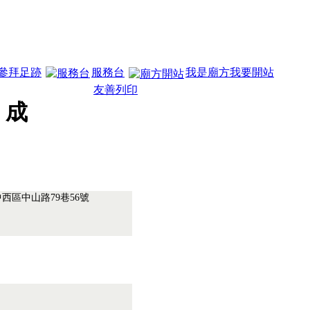
參拜足跡
服務台
我是廟方我要開站
友善列印
 成
中西區中山路79巷56號