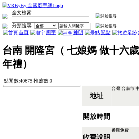
全文檢索
分類搜尋
首頁
廟宇
神明
景點
台南 開隆宮（ 七娘媽 做十六歲
年禮）
點閱數:40675 推薦數:0
台灣.台南市.
地址
開放時間
參觀免費
收費說明