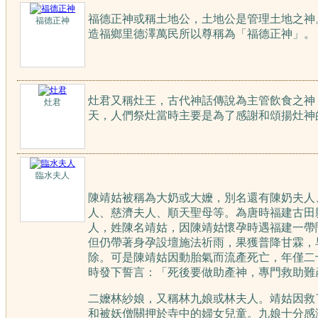
福德正神或稱土地公，土地公是管理土地之神
福德正神
造福鄉里德澤萬民所以尊稱為「福德正神」。
灶君又稱灶王，古代神話傳說為主管飲食之神
灶君
天，人們祭灶當時主要是為了感謝和頌揚灶神
臨水夫人
陳靖姑被稱為大奶或大嬤，別名還有陳奶夫人
人、慈濟夫人、順天聖母等。為唐時福建古田
人，姓陳名靖姑，因陳靖姑懷孕時遇福建一帶
但仍帶著身孕設壇施法祈雨，果獲普降甘霖，
除。可是陳靖姑因動胎氣而流產死亡，年僅二
時發下誓言：「死後要做助產神，專門救助難
二嬤林紗娘，又稱林九娘或林夫人。靖姑因救
和被妖僧關押於寺中的婦女兒童。九娘十分感