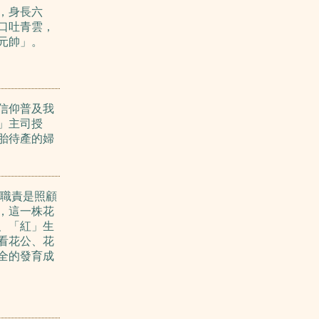
，身長六
口吐青雲，
元帥」。
信仰普及我
」主司授
胎待產的婦
職責是照顧
，這一株花
、「紅」生
看花公、花
全的發育成