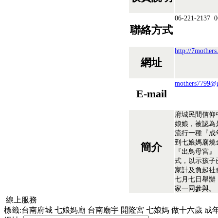
06-221-2137 0
聯絡方式
http://7mother
網址
mothers7799@
E-mail
府城民間信仰
娘娘，被認為
流行一種『成
到七娘媽廟燒
簡介
『出鳥母宮』
式，以示孩子
家計及負起社
七月七日舉辦
家一同參與。
線上服務
標籤:台南府城 七娘媽廟 台南廟宇 開隆宮 七娘媽 做十六歲 成年禮