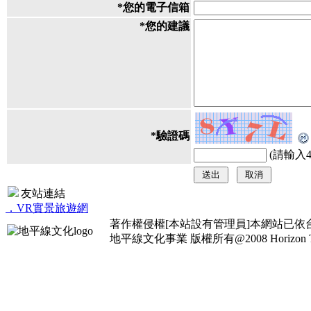
*
您的電子信箱
*
您的建議
*
驗證碼
(請輸入
友站連結
．VR實景旅遊網
著作權侵權[本站設有管理員]本網站已
地平線文化事業
版權所有@2008 Horizon Taiw