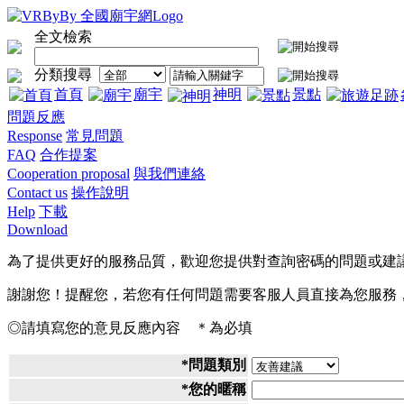
全文檢索
分類搜尋
首頁
廟宇
神明
景點
問題反應
Response
常見問題
FAQ
合作提案
Cooperation proposal
與我們連絡
Contact us
操作說明
Help
下載
Download
為了提供更好的服務品質，歡迎您提供對查詢密碼的問題或建
謝謝您！提醒您，若您有任何問題需要客服人員直接為您服務
◎請填寫您的意見反應內容 ＊為必填
*
問題類別
*
您的暱稱