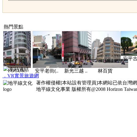
熱門景點
安平古堡
友站連結
FOCUS..
安平老街(..
新光三越 ..
林百貨
．VR實景旅遊網
著作權侵權[本站設有管理員]本網站已依台灣
地平線文化事業
版權所有@2008 Horizon Taiwan Al