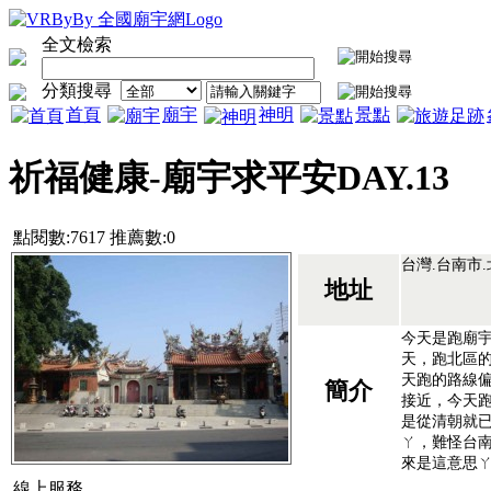
全文檢索
分類搜尋
首頁
廟宇
神明
景點
祈福健康-廟宇求平安DAY.13
點閱數:7617 推薦數:0
台灣.台南市
地址
今天是跑廟宇
天，跑北區
天跑的路線
簡介
接近，今天
是從清朝就
ㄚ，難怪台
來是這意思ㄚ!
線上服務