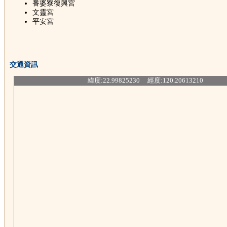
番婆寮復興宮
文靈宮
平安宮
交通資訊
緯度:22.99825230 經度:120.20613210