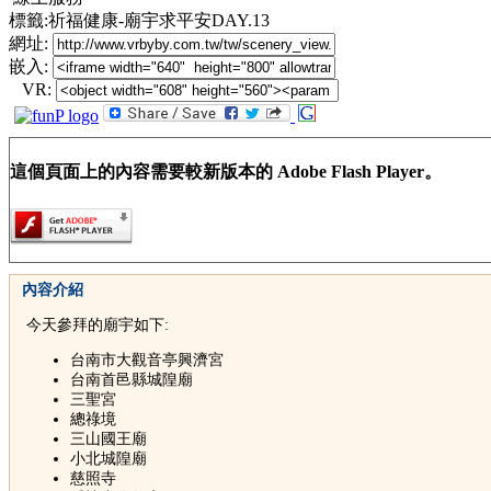
標籤:祈福健康-廟宇求平安DAY.13
網址:
嵌入:
VR:
這個頁面上的內容需要較新版本的 Adobe Flash Player。
內容介紹
今天參拜的廟宇如下:
台南市大觀音亭興濟宮
台南首邑縣城隍廟
三聖宮
總祿境
三山國王廟
小北城隍廟
慈照寺