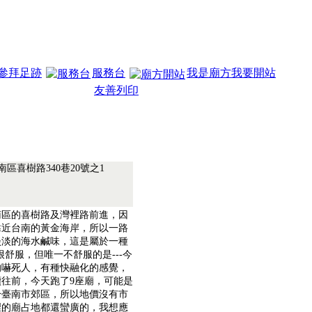
參拜足跡
服務台
我是廟方我要開站
友善列印
南區喜樹路340巷20號之1
南區的喜樹路及灣裡路前進，因
靠近台南的黃金海岸，所以一路
淡淡的海水鹹味，這是屬於一種
很舒服，但唯一不舒服的是---今
的嚇死人，有種快融化的感覺，
往前，今天跑了9座廟，可能是
於臺南市郊區，所以地價沒有市
裡的廟占地都還蠻廣的，我想應