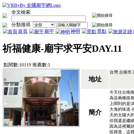
全文檢索
分類搜尋
首頁
廟宇
神明
景點
祈福健康-廟宇求平安DAY.11
點閱數:10119 推薦數:1
台灣.台南市.
地址
今天往台南
為這兩條路
上聞到的是
大海的味道-
簡介
天的太陽大
但我還是繼續
因為這裡屬
區裡貴，這