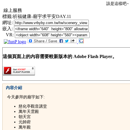
該是這樣吧~
線上服務
標籤:祈福健康-廟宇求平安DAY.11
網址:
嵌入:
VR:
這個頁面上的內容需要較新版本的 Adobe Flash Player。
內容介紹
今天參拜的廟宇如下:
慈化亭觀音講堂
萬年天雲殿
朝天宮
元帥府
萬年殿