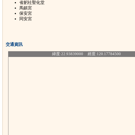
省躬社聖化堂
馬鎮宮
保安宮
同安宮
交通資訊
緯度:22.93839000 經度:120.17784500