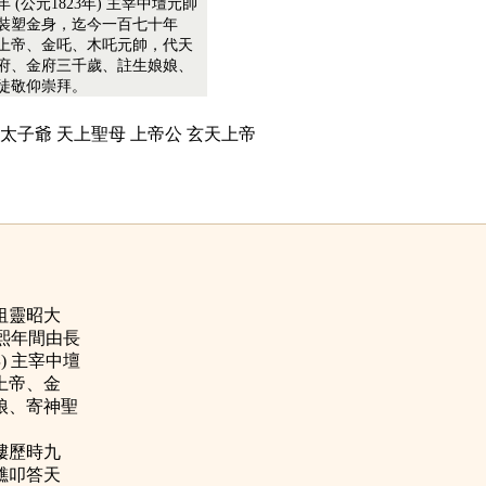
 (公元1823年) 主宰中壇元帥
裝塑金身，迄今一百七十年
上帝、金吒、木吒元帥，代天
府、金府三千歲、註生娘娘、
徒敬仰崇拜。
林太子爺 天上聖母 上帝公 玄天上帝
祖靈昭大
康熙年間由長
) 主宰中壇
上帝、金
娘、寄神聖
樓歷時九
醮叩答天