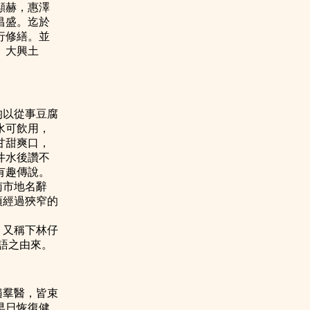
顯赫，惠澤
昌盛。迄於
行修繕。並
、大興土
均以從事豆腐
水可飲用，
甘甜爽口，
井水後讚不
有趣傳說。
南市地名辭
須經過狹窄的
，又稱下林仔
語之由來。
遍羣醫，皆束
早日恢復健