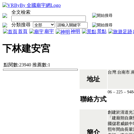
全文檢索
分類搜尋
首頁
廟宇
神明
景點
下林建安宮
點閱數:23940 推薦數:1
台灣.台南市.
地址
06 – 225 – 94
聯絡方式
創建於清道光
「建廟朔自康
國儲君威鎮中壇
熙年間由長輩
簡介