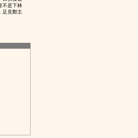
並不是下林
，足見鄭主