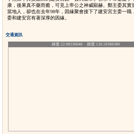
康，後果真不藥而癒，可見上帝公之神威顯赫。鄭主委其實
當地人，卻也在去年98年，因緣聚會接下了建安宮主委一職
委和建安宮有著深厚的因緣。
交通資訊
緯度:22.98530040 經度:120.19589380