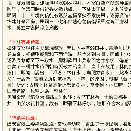
境，旋及雕像，建廟供境眾朝夕膜拜。本宮自肇立以還神威
閭里，信眾四時供祀香火勢鼎盛。「下林太子爺」之名於焉
民國二十一年境內信徒有鑑於堂構窄狹不敷使用，遂募資進
增建拜亭乙座。民國三十七年由熱心善信倡議重建鳩工應材
木，奠立本宮閎偉之廟觀。
『下林有趣傳說』
據建安宮現任主委鄭瑞銘說 : 昔日下林有99口井，當地居民
業為多，相傳明朝鄭和下西洋時，船隻來到台灣，因船上無
遂派兵划船至下林取水，鄭和飲用士兵取回之井水後，備感
便留了一桶井水待回朝時要敬奉給皇上，皇上在飲用下林的
絕口，即隨口說出 : 『呷著下林仔水 ，嘸肥亦會水』，此為
又有一說為 : 當地之所以被稱為「下林」的原因，根據《台
書》所述 : 古時下林聚落附近都是樹林，當要到下林庄時，
田間道路，故稱之為「窄林仔」。
另謝金鑾《續修台灣縣志》敘述 : 古早下林有二十餘口福井
井，由於水質甘甜，故有「呷著下林仔水 ，嘸肥亦會水」諺
『神蹟與因緣』
建安宮鄭主委繼續說道 : 當他年幼時，曾生了一場怪病，看
手無策，其父親來到建安宮跟『玄天上帝』祈求，希望愛子