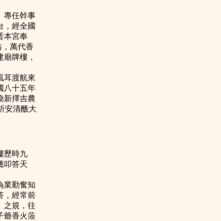
、專任幹事
台，經全國
晋本宮奉
佑，萬代香
建廟牌樓，
風耳渡航來
國八十五年
煥新擇吉農
朝祈安清醮大
樓歷時九
醮叩答天
為業勤奮知
答，經常前
」之規，往
子爺香火蒞