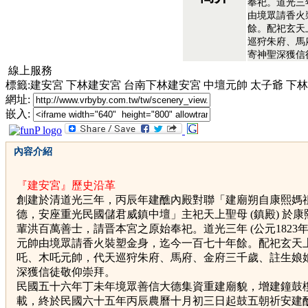
奉祀。道光三年
由境眾請香火
餘。配祀玄天
巡狩朱府、馬
寄神聖深獲信
線上服務
標籤:建安宮 下林建安宮 台南下林建安宮 中壇元帥 太子爺 下
網址:
嵌入:
內容介紹
『
建安宮』歷史沿革
創建於清道光三年，丙辰年建醮內殿對聯「建廟朔自康熙媽
德，安座重光民國儲君威鎮中壇」主祀天上聖母 (鎮殿) 於
輩洪百萬善士，請晋本宮之原始奉祀。道光三年 (公元1823年
元帥由境眾請香火裝塑金身，迄今一百七十年餘。配祀玄天
吒、木吒元帥，代天巡狩朱府、馬府、金府三千歲、註生娘
深獲信徒敬仰崇拜。
民國五十六年丁未年境眾善信大德集資重建廟貌，增建鐘鼓
載，終於民國六十五年丙辰農曆十月初三日起鼓五朝祈安建