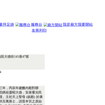
參拜足跡
服務台
我是廟方我要開站
友善列印
南區大德街141巷47號
84
三年，丙辰年建醮內殿對聯
熙媽祖靈昭大德，安座重光民
」主祀天上聖母 (鎮殿) 於康
洪百萬善士，請晋本宮之原始