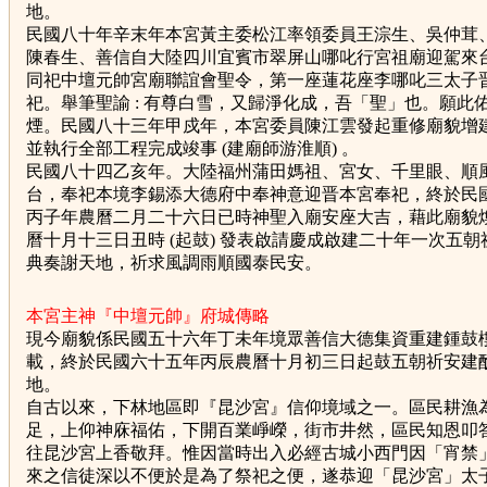
地。
民國八十年辛末年本宮黃主委松江率領委員王淙生、吳仲茸
陳春生、善信自大陸四川宜賓市翠屏山哪叱行宮祖廟迎駕來
同祀中壇元帥宮廟聯誼會聖令，第一座蓮花座李哪叱三太子
祀。舉筆聖諭 : 有尊白雪，又歸淨化成，吾「聖」也。願此
煙。民國八十三年甲戍年，本宮委員陳江雲發起重修廟貌增
並執行全部工程完成竣事 (建廟師游淮順) 。
民國八十四乙亥年。大陸福州蒲田媽祖、宮女、千里眼、順
台，奉祀本境李錫添大德府中奉神意迎晋本宮奉祀，終於民
丙子年農曆二月二十六日已時神聖入廟安座大吉，藉此廟貌
曆十月十三日丑時 (起鼓) 發表啟請慶成啟建二十年一次五
典奏謝天地，祈求風調雨順國泰民安。
本宮主神『中壇元帥』府城傳略
現今廟貌係民國五十六年丁未年境眾善信大德集資重建鍾鼓
載，終於民國六十五年丙辰農曆十月初三日起鼓五朝祈安建
地。
自古以來，下林地區即『昆沙宮』信仰境域之一。區民耕漁
足，上仰神庥福佑，下開百業崢嶸，街市井然，區民知恩叩
往昆沙宮上香敬拜。惟因當時出入必經古城小西門因「宵禁
來之信徒深以不便於是為了祭祀之便，遂恭迎「昆沙宮」太