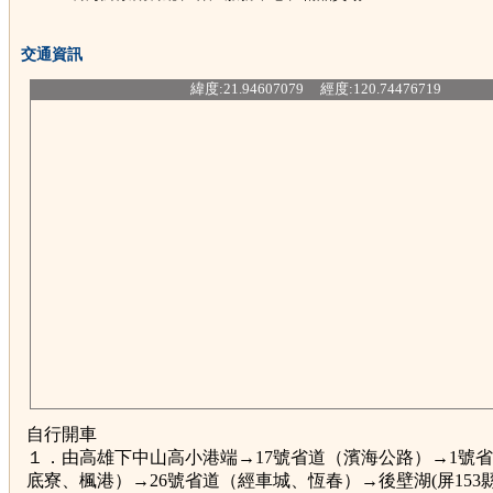
交通資訊
緯度:21.94607079 經度:120.74476719
自行開車
１．由高雄下中山高小港端→17號省道（濱海公路）→1號
底寮、楓港）→26號省道（經車城、恆春）→後壁湖(屏153縣