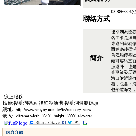
08-88668
聯絡方式
後壁湖為恆
名由來是源
東邊的湖就像
而稱為後壁
為漁船停靠
簡介
頭可容納三
漁港外，也
光事業發展
港口附近設
務，包含：
包船遊海等
線上服務
標籤:後壁湖碼頭 後壁湖漁港 後壁湖遊艇碼頭
網址:
嵌入:
內容介紹