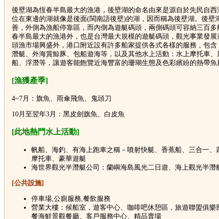
後壁湖為恆春半島最大的漁港，後壁湖的命名由來是源自於先民自西
位在東邊的湖就像是後面(閩南語後壁)的湖，因而稱為後壁湖。後壁
善，外側為漁船停靠區，而內側為遊艇碼頭，兩側碼頭可容納三百多
春半島最大的漁港外，也是台灣最大規模的遊艇碼頭，觀光事業發展
頭漁市場興盛外，港口附近設有許多船家提供各式各樣的服務，包含
潛艇、外海賞鯨豚、包船遊海等，以及其他水上活動：水上摩托車、
船、浮潛等，讓遊客能飽覽近海豐富的珊瑚生態及色彩繽紛的熱帶魚
[漁獲產季]
4~7月：旗魚、雨傘飛魚、鬼頭刀
10月至翌年3月：黑皮劍旗魚、白皮魚
[此地熱門水上活動]
帆船、海釣、有海上跑車之稱－噴射快艇、香蕉船、三合一、
摩托車、豪華遊艇
海世界觀光半潛艇公司：蘭嶼海島風光二日遊、海上觀光半潛
[公共設施]
停車場,公廁服務,餐飲服務
營業大樓：候船室，遊客中心、咖啡吧休憩區，旅遊聯盟俱樂
餐海鮮景觀餐廳、客戶服務中心、精品賣場