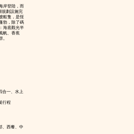
海岸登陸，而
湖規劃設施完
艘船隻，是恆
蓬勃，除了碼
：海底觀光半
風帆、香蕉
群。
四合一、水上
艇行程
部、西餐、中