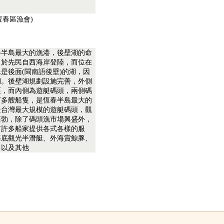
96(恆春區漁會)
春半島最大的漁港，後壁湖的命
自於先民自西海岸登陸，而位在
是後面(閩南語後壁)的湖，因
湖。後壁湖規劃設施完善，外側
區，而內側為遊艇碼頭，兩側碼
百多艘船隻，是恆春半島最大的
是台灣最大規模的遊艇碼頭，觀
蓬勃，除了碼頭漁市場興盛外，
有許多船家提供各式各樣的服
海底觀光半潛艇、外海賞鯨豚、
，以及其他