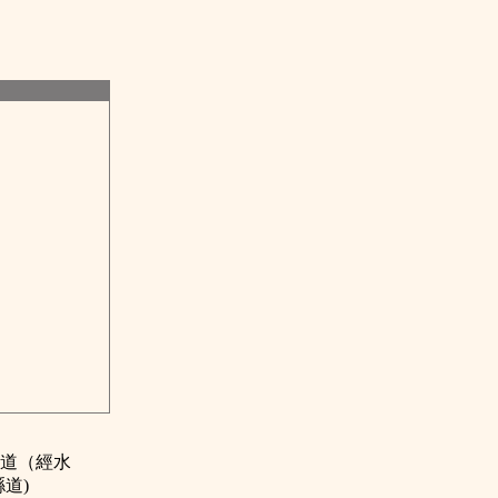
省道（經水
道)