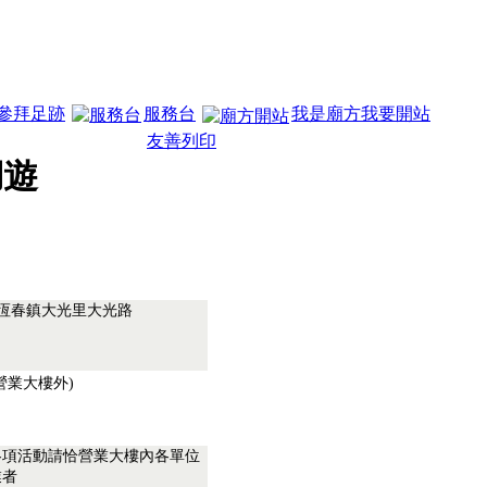
參拜足跡
服務台
我是廟方我要開站
友善列印
湖遊
.恆春鎮大光里大光路
營業大樓外)
各項活動請恰營業大樓內各單位
業者