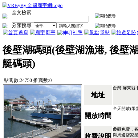
全文檢索
分類搜尋
首頁
廟宇
神明
景點
後壁湖碼頭(後壁湖漁港, 後壁
艇碼頭)
點閱數:24750 推薦數:0
台灣.屏東縣
地址
全天開放(限
開放時間
參觀免費，
與周邊店家
收費說明