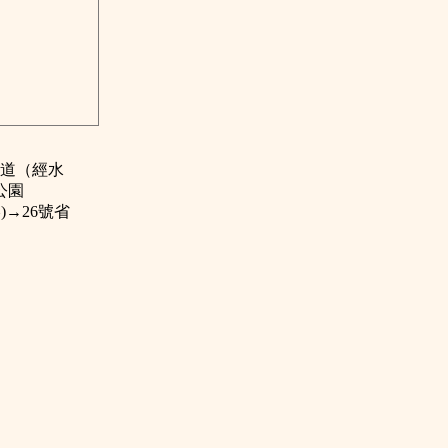
省道（經水
公園
→26號省