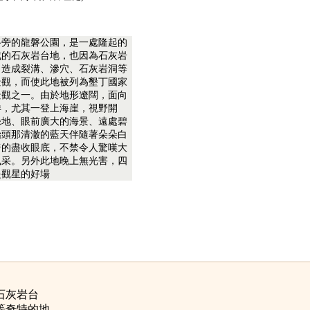
路旁的龍磐公園，是一處隆起的
成的石灰岩台地，也因為石灰岩
，造成裂溝、滲穴、石灰岩洞等
景觀，而使此地被列為墾丁國家
景觀之一。由於地形遼闊，面向
洋，尤其一登上海崖，視野開
綠地、眼前廣大的海景、遠處碧
抬頭那清澈的藍天伴隨著朵朵白
嗇的盡收眼底，不禁令人驚嘆大
風采。另外此地晚上無光害，四
是觀星的好場
石灰岩台
等奇特的地