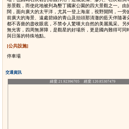
形景觀，而使此地被列為墾丁國家公園的四大景觀之一。由
闊，面向廣大的太平洋，尤其一登上海崖，視野開闊，一旁
前廣大的海景、遠處碧綠的青山及抬頭那清澈的藍天伴隨著
都不吝嗇的盡收眼底，不禁令人驚嘆大自然的美麗風采。另
無光害，四周無屏障，是觀星的好場所，更是國內難得可同
與日落的特殊地點。
[公共設施]
停車場
交通資訊
緯度:21.92396705 經度:120.85307479