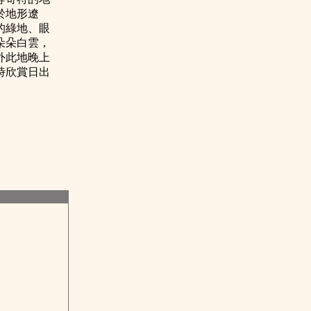
於地形遼
的綠地、眼
朵朵白雲，
外此地晚上
時欣賞日出