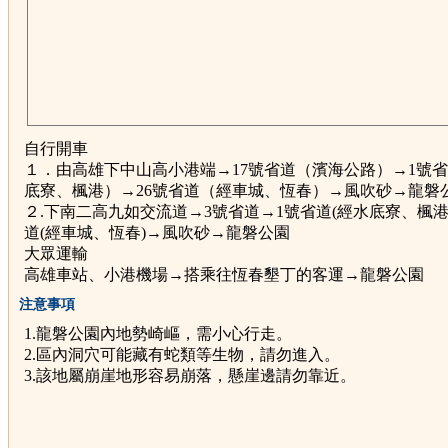
自行開車
１．由高雄下中山高小港端→17號省道（濱海公路）→1號
底寮、楓港）→26號省道（經車城、恆春）→風吹砂→龍磐
２.下南二高九如交流道→3號省道→1號省道(經水底寮、楓港)
道(經車城、恆春)→風吹砂→龍磐公園
大眾運輸
高雄車站、小港機場→搭乘往恆春墾丁的客運→龍磐公園
注意事項
1.龍磐公園內地勢崎嶇，需小心行走。
2.區內洞穴可能藏有蛇類等生物，請勿進入。
3.該地屬崩崖地形容易崩落，懸崖邊請勿靠近。