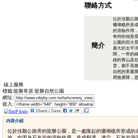
聯絡方式
位於佳鵝公
珊瑚礁所形
的溶蝕作用
奇特的地形
公園的四大
簡介
廣大的太平
闊，一旁的
綠的青山及
雲，都不吝
自然的美麗
周無屏障，
線上服務
標籤:龍磐草原 龍磐自然公園
網址:
嵌入:
內容介紹
位於佳鵝公路旁的龍磐公園，是一處隆起的珊瑚礁所形成的
地，也因為石灰岩的溶蝕作用，造成裂溝、滲穴、石灰岩洞