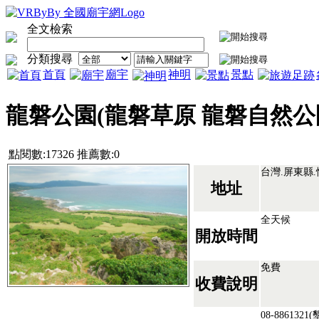
全文檢索
分類搜尋
首頁
廟宇
神明
景點
龍磐公園(龍磐草原 龍磐自然公
點閱數:17326 推薦數:0
台灣.屏東縣
地址
全天候
開放時間
免費
收費說明
08-88613