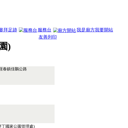
參拜足跡
服務台
我是廟方我要開站
友善列印
園)
.恆春鎮佳鵝公路
21(墾丁國家公園管理處)