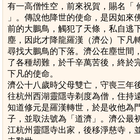
有一高僧性空，前來祝賀，賜名「 
」。傳說他降世的使命，是因如來
前的大鵬鳥，觸犯了天條，私自逃
塵，因此才降龍羅漢（濟公）下凡
尋找大鵬鳥的下落。濟公在塵世間
了各種刼難，於千辛萬苦後，終於
下凡的使命。
濟公十八歲時父母雙亡，守喪三年
往杭州西湖靈隱寺剃度為僧，住持
知道修元是羅漢轉世，於是收他為
子，並取法號為「道濟」。濟公最
江杭州靈隱寺出家，後移淨慈寺，