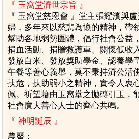
『 玉窩堂濟世宗旨 』
『
玉窩堂慈恩會 』堂主張耀濱與盧
婦，多年來以慈悲為懷的精神，帶
幫助各地弱勢團體，倡行社會公益
捐血活動、捐贈救護車、關懷低收
發放白米、發放獎助學金、認養學
午餐等善心義舉，莫不秉持濟公活
扶危，扶助弱小之精神，實令人衷
佩。祈望藉由玉窩堂之拋磚引玉，
社會廣大善心人士的齊心共鳴。
『 神明誕辰 』
農曆：