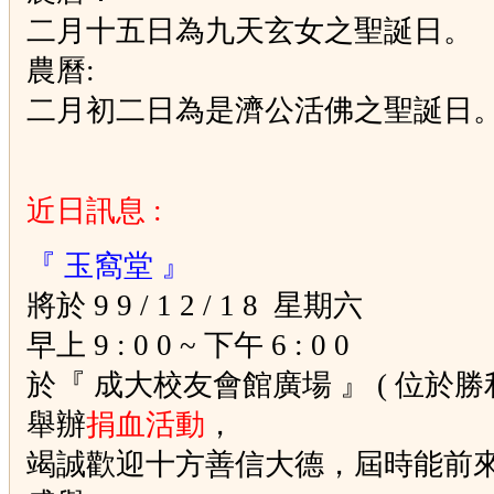
二月十五日為九天玄女之聖誕日。
農曆:
二月初二日為是濟公活佛之聖誕日
近日訊息 :
『 玉窩堂 』
將於 9 9 / 1 2 / 1 8 星期六
早上 9 : 0 0 ~ 下午 6 : 0 0
於『 成大校友會館廣場 』 ( 位於勝利
舉辦
捐血活動
，
竭誠歡迎十方善信大德，屆時能前