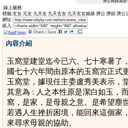
濟公禪師為世
線上服務
標籤:玄女 元女 九天女 九天玄女 九天玄女娘娘 濟公 濟顛 濟
網址:
嵌入:
內容介紹
玉窩堂建堂迄今已六、七十寒暑了
國七十六年間由原本的玉窩宮正式
玉窩堂，據現任主委盧秀美表示，
其意為 : 人之本性原是潔白如玉，
窩，是家，是母親之意。是希望塵
若遇人生挫折困境，能回來這個家
來尋求母親的協助。