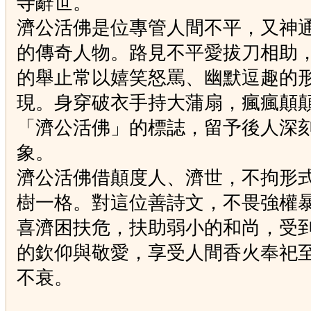
寺辭世。
濟公活佛是位專管人間不平，又神
的傳奇人物。路見不平愛拔刀相助
的舉止常以嬉笑怒罵、幽默逗趣的
現。身穿破衣手持大蒲扇，瘋瘋顛
「濟公活佛」的標誌，留予後人深
象。
濟公活佛借顛度人、濟世，不拘形
樹一格。對這位善詩文，不畏強權
喜濟困扶危，扶助弱小的和尚，受
的欽仰與敬愛，享受人間香火奉祀
不衰。