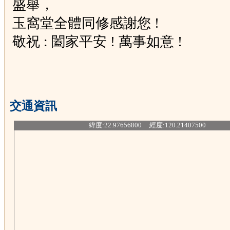
盛舉，
玉窩堂全體同修感謝您 !
敬祝 : 闔家平安 ! 萬事如意 !
交通資訊
緯度:22.97656800 經度:120.21407500