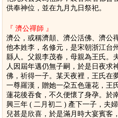
供奉神位，並在九月九日祭祀。
『 濟公禪師 』
濟公，或稱濟顛、濟公活佛、濟公
他本姓李，名修元，是宋朝浙江台
縣人。父親李茂春，母親為王氏。
人因屆年邁仍無子嗣，於是日夜求
佛，祈得一子。某天夜裡，王氏在
一尊羅漢，贈她一朶五色蓮花，王
蓮花後吞食，不久便懷了身孕。於
興三年 ( 二月初二 ) 產下一子，夫
兒甚是欣喜，於是滿月時大宴賓客