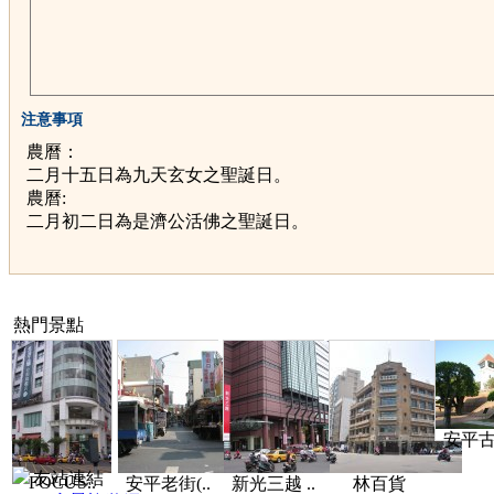
注意事項
農曆：
二月十五日為九天玄女之聖誕日。
農曆:
二月初二日為是濟公活佛之聖誕日。
熱門景點
安平古堡
友站連結
FOCUS..
安平老街(..
新光三越 ..
林百貨