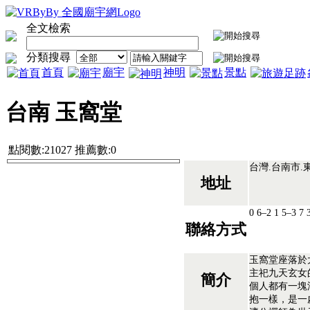
全文檢索
分類搜尋
首頁
廟宇
神明
景點
台南 玉窩堂
點閱數:21027 推薦數:0
台灣.台南市.東
地址
0 6–2 1 5–3 7
聯絡方式
玉窩堂座落於
主祀九天玄女
簡介
個人都有一塊
抱一樣，是一