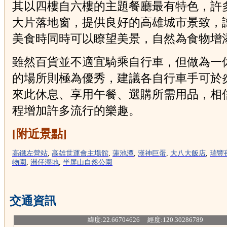
其以四樓自六樓的主題餐廳最有特色，許
大片落地窗，提供良好的高雄城市景致，
美食時同時可以瞭望美景，自然為食物增
雖然百貨並不適宜騎乘自行車，但做為一
的場所則極為優秀，建議各自行車手可於
來此休息、享用午餐、選購所需用品，相
程增加許多流行的樂趣。
[附近景點]
高鐵左營站
,
高雄世運會主場館
,
蓮池潭
,
漢神巨蛋
,
大八大飯店
,
瑞豐
物園
,
洲仔溼地
,
半屏山自然公園
交通資訊
緯度:22.66704626 經度:120.30286789