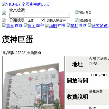
全文檢索
分類搜尋
首頁
廟宇
神明
景點
漢神巨蛋
點閱數:27328 推薦數:0
台灣.高雄市
777號
地址
11:00~22:
開放時間
參觀免費
收費說明
none