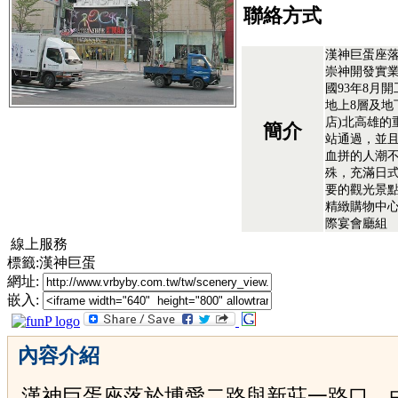
聯絡方式
漢神巨蛋座
崇神開發實
國93年8月
地上8層及地
店)北高雄的
簡介
站通過，並
血拼的人潮
殊，充滿日
要的觀光景
精緻購物中
際宴會廳組
線上服務
標籤:漢神巨蛋
網址:
嵌入:
內容介紹
漢神巨蛋座落於博愛二路與新莊一路口，