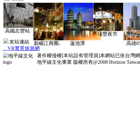
高鐵左營站
瑞豐夜市
友站連結
新崛江商圈..
蓮池潭
高雄85
．VR實景旅遊網
著作權侵權[本站設有管理員]本網站已依台灣
地平線文化事業
版權所有@2008 Horizon Taiwan Al