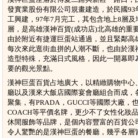
發實業股份有限公司規畫建造，於民國93
工興建，97年7月完工，其包含地上8層及
層，是高雄漢神百貨(成功店)北高雄的重
由於附近有捷運巨蛋站通過，並且緊鄰高
每次來此逛街血拼的人潮不斷，也由於漢
造型特殊，充滿日式風格，因此一開幕即
要的觀光景點。
漢神巨蛋百貨占地廣大，以精緻購物中心
廳以及漢來大飯店國際宴會廳組合而成，
聚集，有PRADA，GUCCI等國際大廠，
COACH等平價名牌，更少不了女性化妝
休閒服飾等品牌，是個內容豐富的百貨公
令人驚艷的是漢神巨蛋的餐廳，幾乎各層