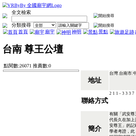
全文檢索
分類搜尋
首頁
廟宇
神明
景點
台南 尊王公壇
點閱數:26071 推薦數:0
台灣.台南市.中
地址
2 1 1 - 3 3 3 
聯絡方式
有關「武安尊
代長久在加上
安尊王」的記
簡介
學者考證，此