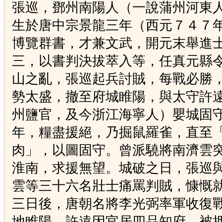
張巡，鄧州南陽人（一說蒲州河東
生於唐中宗景龍三年（西元７４７
博覽群書，才兼文武，開元末舉進
三，以書判決拔萃入等，任真元縣
山之亂，張巡起兵討賊，每戰必勝
勢太盛，撤至府城睢陽，與太守許
州鹽官，及今浙江海寧人）嬰城固
年，糧盡援絕，乃掘鼠羅雀，直至
肉」，以圖固守。曾派驍將南濟雲
淮南，求援無望。城破之日，張巡
雲等三十六名壯士痛罵判賊，慷慨
三日後，唐朝名將李光弼率軍收復
地睢陽。許遠因官居四品知府，被