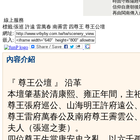
時固守睢陽經
信仰自唐朝後
再由閩南傳入
線上服務
標籤:張巡 許遠 雷萬春 南霽雲 四尊王 尊王公壇
網址:
嵌入:
內容介紹
『 尊王公壇 』 沿革
本壇肇基於清康熙、雍正年間，主
尊王張府巡公、山海明王許府遠公
尊王雷府萬春公及南府尊王霽雲公
夫人（張巡之妻）。
四位尊王生當唐安史之亂，以六千