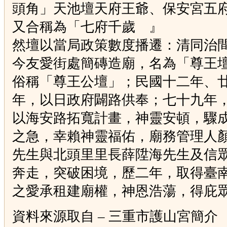
頭角」天池壇天府王爺、保安宮五
又合稱為「七府千歲 』
然壇以當局政策數度播遷：清同治
今友愛街處簡磚造廟，名為「尊王
俗稱「尊王公壇」；民國十二年、
年，以日政府闢路供奉；七十九年
以海安路拓寬計畫，神靈安頓，驟
之急，幸賴神靈福佑，廟務管理人
先生與北頭里里長薛陞海先生及信
奔走，突破困境，歷二年，取得臺
之愛承租建廟權，神恩浩蕩，得庇
資料來源取自
–
三重市護山宮簡介