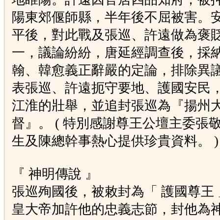
陽東郊偃師縣，半年後不屈被害。
平後，對此戰及張巡、許遠做為褒
一，議論紛紛，唐延經調查後，採
翰、韓愈義正辭嚴的定論，排除異
表張巡、許遠扼守要地、護國安民
江淮的壯舉，並追封張巡為『揚州
督』。
(
特別感謝尊王公壇主委張
生及陳總幹事熱心提供珍貴資料。 )
『 神明傳說 』
張巡殉國後，被敕封為「 護國尊王
皇大帝加許他的忠義志節，封他為神