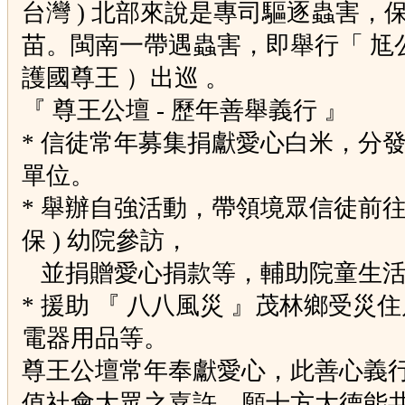
台灣 ) 北部來說是專司驅逐蟲害，
苗。閩南一帶遇蟲害，即舉行「 尪
護國尊王 ）出巡 。
『
尊王公壇 - 歷年善舉義行 』
* 信徒常年募集捐獻愛心白米，分
單位。
* 舉辦自強活動，帶領境眾信徒前往
保 ) 幼院參訪，
並捐贈愛心捐款等，輔助院童生活
* 援助 『 八八風災 』茂林鄉受災
電器用品等。
尊王公壇常年奉獻愛心，此善心義
值社會大眾之嘉許，願十方大德能