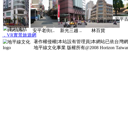
安平古堡
友站連結
FOCUS..
安平老街(..
新光三越 ..
林百貨
．VR實景旅遊網
著作權侵權[本站設有管理員]本網站已依台灣
地平線文化事業
版權所有@2008 Horizon Taiwan Al