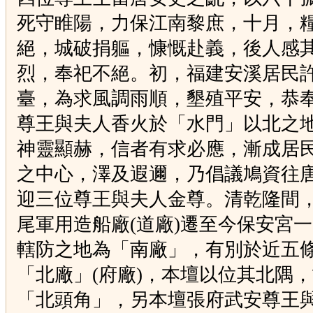
死守睢陽，力保江南黎庶，十月，
絕，城破捐軀，慷慨赴義，後人感
烈，奉祀不絕。初，福建安溪居民
臺，為求風調雨順，墾殖平安，恭
尊王與夫人香火於「水門」以北之
神靈顯赫，信者有求必應，漸成居
之中心，澤及遐邇，乃倡議鳩資往
迎三位尊王與夫人金尊。清乾隆間
尾軍用造船廠
(
道廠
)
遷至今保安宮一
轄防之地為「南廠」，有別於近五
「北廠」
(
府廠
)
，本壇以位其北隅，
「北頭角」，另本壇張府武安尊王