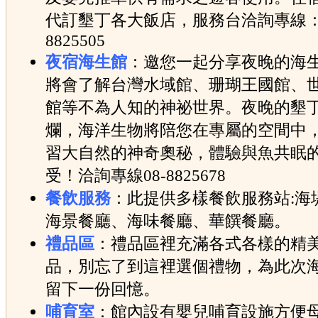
代訂墾丁各大飯店，服務台洽詢專線：0
8825505
夜宿海生館
：邀您一起分享夜晚的海
將會了解台灣水域館、珊瑚王國館、
館等不為人知的神祕世界。夜晚的墾
爛，海洋生物將陪您在專屬的空間中
習大自然的神奇奧秘，體驗與魚共眠
受！洽詢專線08-8825678
餐飲服務
：此提供多樣餐飲服務站:海
海景餐廳、海味餐廳、華饌餐廳。
禮品區
：禮品區裡充滿各式各樣的精
品，別忘了到這裡選個禮物，為此次
留下一份回憶。
哺育室
：館內設有嬰兒哺育設施方便