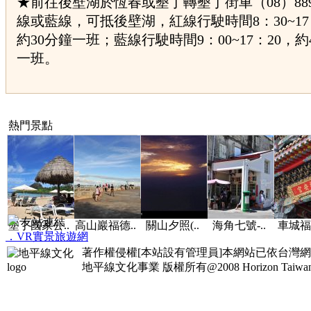
★前往後壁湖於恆春或墾丁轉墾丁街車（08）889-
線或藍線，可抵後壁湖，紅線行駛時間8：30~17
約30分鐘一班；藍線行駛時間9：00~17：20，約
一班。
熱門景點
友站連結
墾丁國家公..
高山巖福德..
關山夕照(..
海角七號-..
車城福
．VR實景旅遊網
著作權侵權[本站設有管理員]本網站已依台灣
地平線文化事業
版權所有@2008 Horizon Taiwan Al