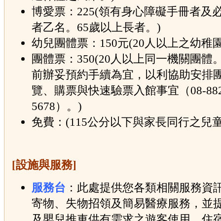
博愛票：225(領有身心障礙手冊者及
者乙名。65歲以上長者。)
幼兒團體票：150元(20人以上之幼稚
團體票：350(20人以上同一機關團體
前辦妥預約手續為宜，以利協助安排
覽、購票與快速驗票入館事宜（08-882
5678）。)
免費：(115公分以下與家長同行之兒童
[設施與服務]
服務台
：此處提供您各類相關服務資
寄物、失物招領及簡易醫療服務，並
及嬰兒推車供有需求之遊客使用。住