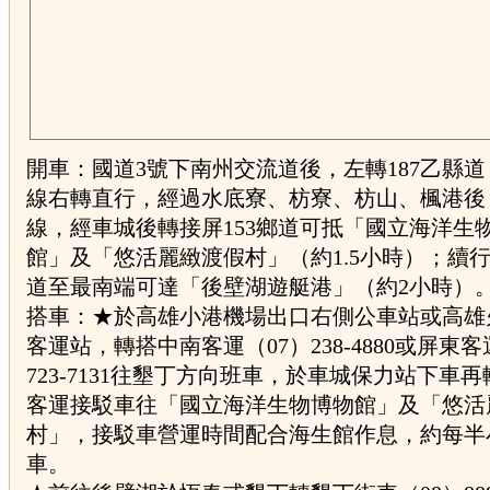
開車：國道3號下南州交流道後，左轉187乙縣道
線右轉直行，經過水底寮、枋寮、枋山、楓港後，
線，經車城後轉接屏153鄉道可抵「國立海洋生
館」及「悠活麗緻渡假村」（約1.5小時）；續行
道至最南端可達「後壁湖遊艇港」（約2小時）
搭車：★於高雄小港機場出口右側公車站或高雄
客運站，轉搭中南客運（07）238-4880或屏東客
723-7131往墾丁方向班車，於車城保力站下車
客運接駁車往「國立海洋生物博物館」及「悠活
村」，接駁車營運時間配合海生館作息，約每半
車。