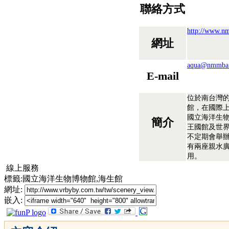
聯絡方式
http://www.n
網址
aqua@nmmba.
E-mail
位於南台灣
館，在國際
國立海洋生
簡介
王國館及世
不定期會舉
有兩座親水
用。
線上服務
標籤:國立海洋生物博物館,海生館
網址:
嵌入: