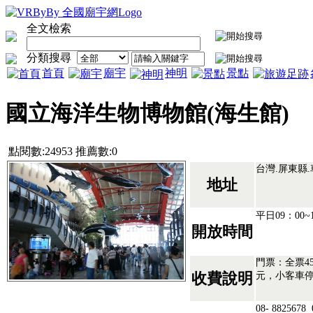
全文檢索
分類搜尋
首頁
廟宇
神明
景點
國立海洋生物博物館(海生館)
點閱數:24953 推薦數:0
台灣.屏東縣
地址
平日09：00~
開放時間
門票：全票45
元，小客車停
收費說明
08- 8825678 