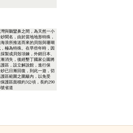
蕉灣與鵝鑾鼻之間，為天然一小
殼砂聞名，由於當地地形特殊，
由海浪所推送而來的貝殼與珊瑚
成，極為特殊。在早些年時，因
盜採製成貝殼項鍊，外銷日本、
逐漸消失，後經墾丁國家公園將
保護區，設立解說館，進行保
殼砂已日漸回復，到此一遊，切
保護區範圍之圍籬內，以免受
保護區面積約3公頃，長約290
6號省道