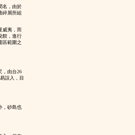
聞名，由於
礁碎屑所組
夏威夷，而
說館，進行
護區範圍之
，由台26
容易誤入，目
外，砂島也