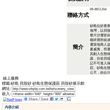
08-8851204
聯絡方式
砂島位於香
海灣，以貝
整片沙灘皆
礁碎屑所組
遭當地商人
簡介
夏威夷，而
其劃入生態
護，目前貝
記不可進入
罰。砂島生態
公尺，由台2
線上服務
標籤:砂島 貝殼砂 砂島生態保護區 貝殼砂展示館
網址:
嵌入:
內容介紹