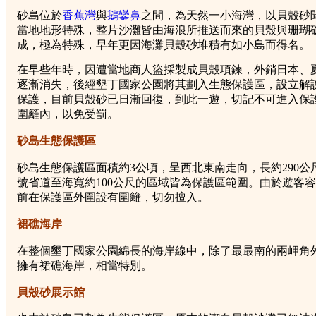
砂島位於
香蕉灣
與
鵝鑾鼻
之間，為天然一小海灣，以貝殼砂
當地地形特殊，整片沙灘皆由海浪所推送而來的貝殼與珊瑚
成，極為特殊，早年更因海灘貝殼砂堆積有如小島而得名。
在早些年時，因遭當地商人盜採製成貝殼項鍊，外銷日本、
逐漸消失，後經墾丁國家公園將其劃入生態保護區，設立解
保護，目前貝殼砂已日漸回復，到此一遊，切記不可進入保
圍籬內，以免受罰。
砂島生態保護區
砂島生態保護區面積約3公頃，呈西北東南走向，長約290公尺
號省道至海寬約100公尺的區域皆為保護區範圍。由於遊客
前在保護區外圍設有圍籬，切勿擅入。
裙礁海岸
在整個墾丁國家公園綿長的海岸線中，除了最最南的兩岬角
擁有裙礁海岸，相當特別。
貝殼砂展示館