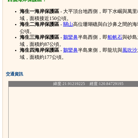
海生一海岸保護區
- 大平頂台地西側，即下水崛與萬
域，面積接近150公頃。
海生二海岸保護區
-
關山
高位珊瑚礁與白沙鼻之間的海
公頃。
海生三海岸保護區
-
鵝鑾鼻
半島西側，即
船帆石
與砂島
域，面積約87公頃。
海生四海岸保護區
-
鵝鑾鼻
半島東側，即龍坑與
風吹沙
域，面積約177公頃。
交通資訊
緯度:21.91219225 經度:120.84729195