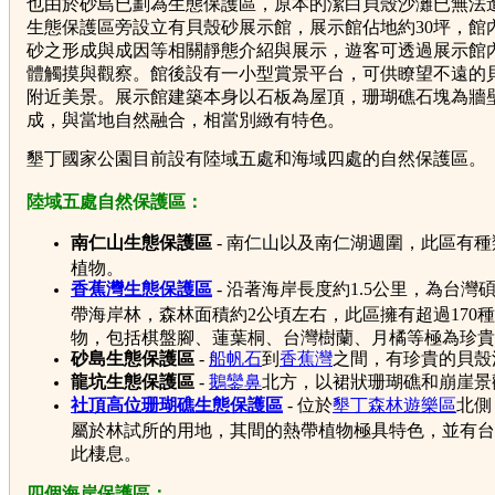
也由於砂島已劃為生態保護區，原本的潔白貝殼沙灘已無法
生態保護區旁設立有貝殼砂展示館，展示館佔地約30坪，館
砂之形成與成因等相關靜態介紹與展示，遊客可透過展示館
體觸摸與觀察。
館後設有一小型賞景平台，可供瞭望不遠的
附近美景。展示館建築本身以石板為屋頂，珊瑚礁石塊為牆
成，與當地自然融合，相當別緻有特色。
墾丁國家公園目前設有陸域五處和海域四處的自然保護區。
陸域五處自然保護區：
南仁山生態保護區
- 南仁山以及南仁湖週圍，此區有
植物。
香蕉灣生態保護區
- 沿著海岸長度約1.5公里，為台灣
帶海岸林，森林面積約2公頃左右，此區擁有超過170
物，包括棋盤腳、蓮葉桐、台灣樹蘭、月橘等極為珍貴
砂島生態保護區
-
船帆石
到
香蕉灣
之間，有珍貴的貝殼
龍坑生態保護區
-
鵝鑾鼻
北方，以裙狀珊瑚礁和崩崖景
社頂高位珊瑚礁生態保護區
- 位於
墾丁森林遊樂區
北側
屬於林試所的用地，其間的熱帶植物極具特色，並有台
此棲息。
四個海岸保護區：