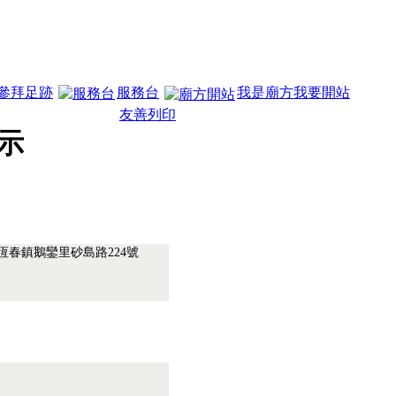
參拜足跡
服務台
我是廟方我要開站
友善列印
示
.恆春鎮鵝鑾里砂島路224號