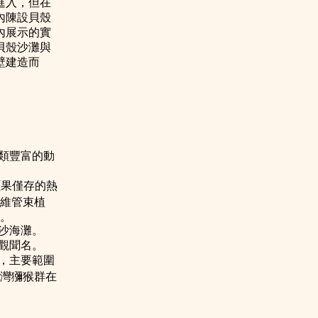
進入，但在
內陳設貝殼
內展示的實
貝殼沙灘與
壁建造而
種類豐富的動
碩果僅存的熱
種維管束植
。
沙海灘。
觀聞名。
，主要範圍
灣獼猴群在