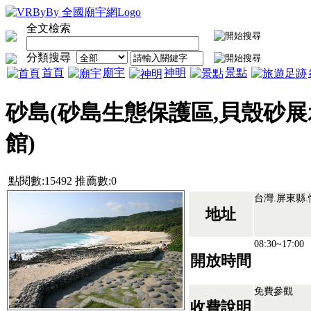
全文檢索
分類搜尋
首頁
廟宇
神明
景點
砂島(砂島生態保護區,貝殼砂展
館)
點閱數:15492 推薦數:0
台灣.屏東縣
地址
08:30~17:00
開放時間
免費參觀
收費說明