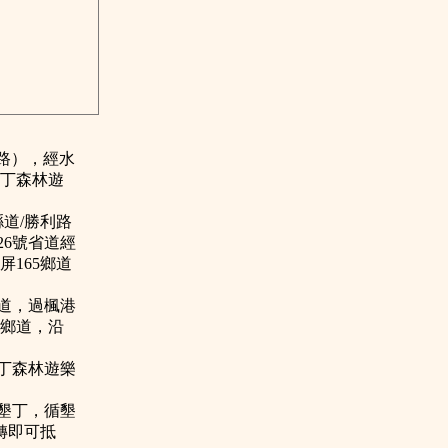
公路），經水
墾丁森林遊
縣道/勝利路
26號省道經
165鄉道
省道，過楓港
5鄉道，沿
墾丁森林遊樂
。
至墾丁，循墾
轉即可抵