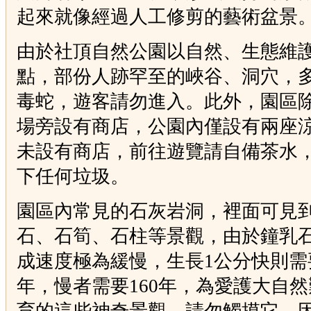
起來就像經過人工修剪的藝術盆景
由於社頂自然公園以自然、生態維
點，部份人跡罕至的峽谷、洞穴，
毒蛇，遊客請勿進入。此外，園區
場旁設有商店，公園內僅設有兩座
未設有商店，前往遊覽請自備茶水
下任何垃圾。
園區內常見的石灰岩洞，裡面可見
石、石筍、石柱等景觀，由於鐘乳
成速度極為緩慢，生長1公分快則需
年，慢者需要160年，為愛護大自