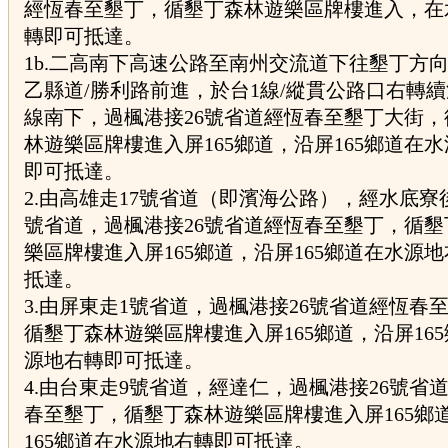
經恆春至墾丁，循墾丁森林遊樂區牌樓進入，在
轉即可抵達。
1b.二高南下高速公路至南州交流道下往墾丁方向
乙縣道/勝利路前進，於台1線/縱貫公路口右轉續
線南下，過楓港接26號省道經恆春至墾丁大街，
林遊樂區牌樓進入屏165鄉道，沿屏165鄉道在
即可抵達。
2.由高雄走17號省道（即濱海公路），經水底寮
號省道，過楓港接26號省道經恆春至墾丁，循墾
樂區牌樓進入屏165鄉道，沿屏165鄉道在水源
抵達。
3.由屏東走1號省道，過楓港接26號省道經恆春
循墾丁森林遊樂區牌樓進入屏165鄉道，沿屏16
源地右轉即可抵達。
4.由台東走9號省道，經達仁，過楓港接26號省
春至墾丁，循墾丁森林遊樂區牌樓進入屏165鄉
165鄉道在水源地右轉即可抵達。