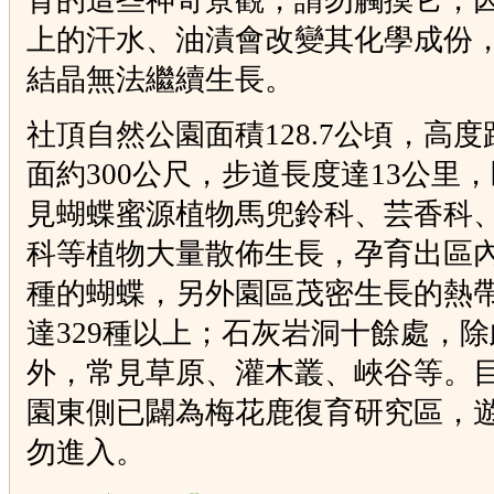
育的這些神奇景觀，請勿觸摸它，
上的汗水、油漬會改變其化學成份
結晶無法繼續生長。
社頂自然公園面積128.7公頃，高
面約300公尺，步道長度達13公里
見蝴蝶蜜源植物馬兜鈴科、芸香科
科等植物大量散佈生長，孕育出區內
種的蝴蝶，另外園區茂密生長的熱
達329種以上；石灰岩洞十餘處，
外，常見草原、灌木叢、峽谷等。
園東側已闢為梅花鹿復育研究區，
勿進入。