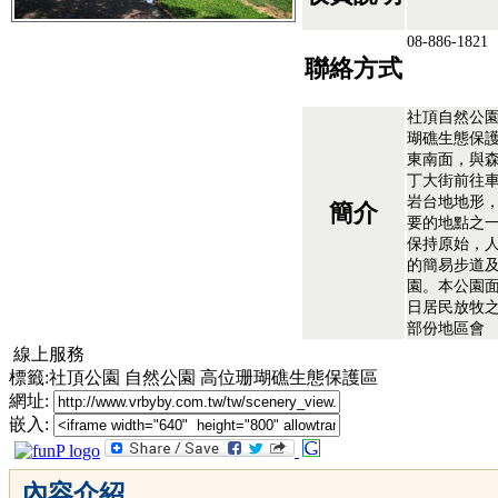
08-886-1821
聯絡方式
社頂自然公園
瑚礁生態保
東南面，與森
丁大街前往車
岩台地地形
簡介
要的地點之
保持原始，
的簡易步道
園。本公園
日居民放牧
部份地區會
線上服務
標籤:社頂公園 自然公園 高位珊瑚礁生態保護區
網址:
嵌入:
內容介紹