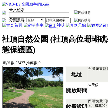
全文檢索
分類搜尋
首頁
廟宇
神明
景點
社頂自然公園 (社頂高位珊瑚礁
態保護區)
點閱數:23427 推薦數:0
台灣.屏東縣.
地址
全天候
開放時間
門票:免費, 
元、機車20
收費說明