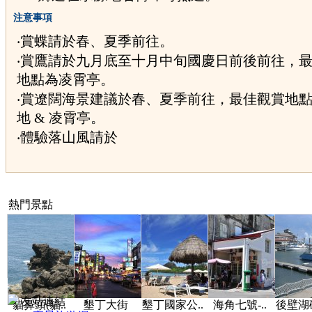
注意事項
‧賞蝶請於春、夏季前往。
‧賞鷹請於九月底至十月中旬國慶日前後前往，
地點為凌霄亭。
‧賞遼闊海景建議於春、夏季前往，最佳觀賞地
地 & 凌霄亭。
‧體驗落山風請於
熱門景點
友站連結
貓鼻頭(貓..
墾丁大街
墾丁國家公..
海角七號-..
後壁湖碼