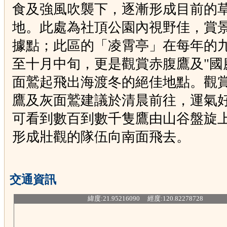
食及強風吹襲下，逐漸形成目前的
地。此處為社頂公園內視野佳，賞
據點；此區的「凌霄亭」在每年的
至十月中旬，更是觀賞赤腹鷹及"國
面鷲起飛出海渡冬的絕佳地點。觀
鷹及灰面鷲建議於清晨前往，運氣
可看到數百到數千隻鷹由山谷盤旋
形成壯觀的隊伍向南面飛去。
交通資訊
緯度:21.95216090 經度:120.82278728