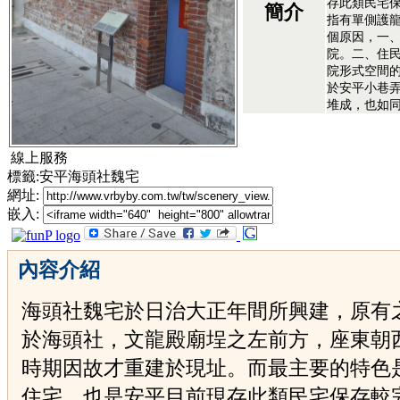
存此類民宅
簡介
指有單側護
個原因，一
院。二、住
院形式空間
於安平小巷
堆成，也如
線上服務
標籤:安平海頭社魏宅
網址:
嵌入:
內容介紹
海頭社魏宅於日治大正年間所興建，原有
於海頭社，文龍殿廟埕之左前方，座東朝
時期因故才重建於現址。而最主要的特色
住宅，也是安平目前現存此類民宅保存較