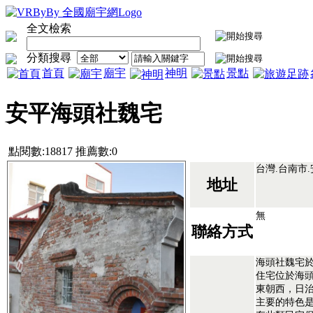
全文檢索
分類搜尋
首頁
廟宇
神明
景點
安平海頭社魏宅
點閱數:18817 推薦數:0
台灣.台南市.
地址
無
聯絡方式
海頭社魏宅
住宅位於海
東朝西，日
主要的特色