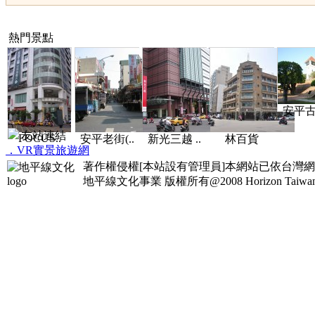
熱門景點
安平古堡
友站連結
FOCUS..
安平老街(..
新光三越 ..
林百貨
．VR實景旅遊網
著作權侵權[本站設有管理員]本網站已依台灣
地平線文化事業
版權所有@2008 Horizon Taiwan Al