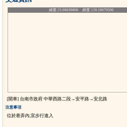
緯度:23.00039800 經度:120.16679500
[開車] 台南市政府 中華西路二段→安平路→安北路
注意事項
位於巷弄內,宜步行進入