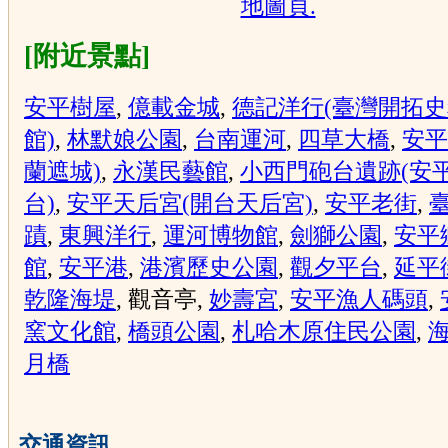
[附近景點]
安平樹屋
,
億載金城
,
德記洋行(臺灣開拓
館)
,
林默娘公園
,
台南運河
,
四草大橋
,
安平
蘭遮城)
,
永漢民藝館
,
小西門砲台遺跡(安
台)
,
安平天后宮(開台天后宮)
,
安平老街
,
蹟
,
東興洋行
,
運河博物館
,
劍獅公園
,
安平
館
,
安平港
,
港濱歷史公園
,
觀夕平台
,
延平
乾隆海堤
, 觀音亭,
妙壽宮
,
安平漁人碼頭
,
窯文化館
,
橋頭公園
,
札哈木原住民公園
,
月橋
交通資訊