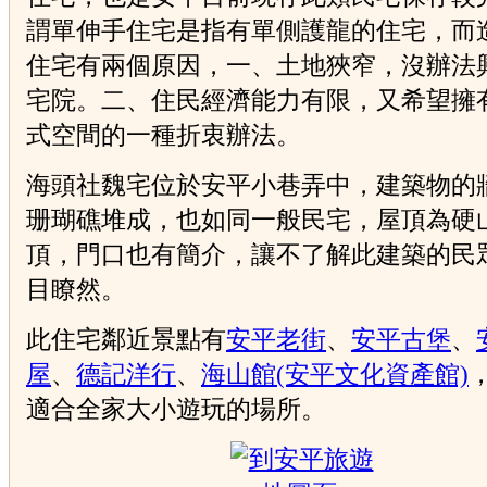
謂單伸手住宅是指有單側護龍的住宅，而
住宅有兩個原因，一、土地狹窄，沒辦法
宅院。二、住民經濟能力有限，又希望擁
式空間的一種折衷辦法。
海頭社魏宅位於安平小巷弄中，建築物的
珊瑚礁堆成，也如同一般民宅，屋頂為硬
頂，門口也有簡介，讓不了解此建築的民
目瞭然。
此住宅鄰近景點有
安平老街
、
安平古堡
、
屋
、
德記洋行
、
海山館(安平文化資產館)
適合全家大小遊玩的場所。