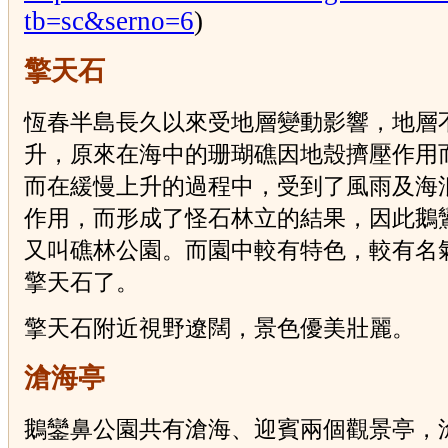
tb=sc&serno=6
)
擎天石
恆春半島長久以來受地層變動影響，地層
升，原來在海中的珊瑚礁因地殼擠壓作用
而在緩慢上升的過程中，受到了風雨及海
作用，而形成了怪石林立的結果，因此鵝
又叫礁林公園。而園中較有特色，較有名
擎天石了。
擎天石附近視野遼闊，景色優美壯麗。
滄海亭
鵝鑾鼻公園共有滄海、迎賓兩個觀景亭，