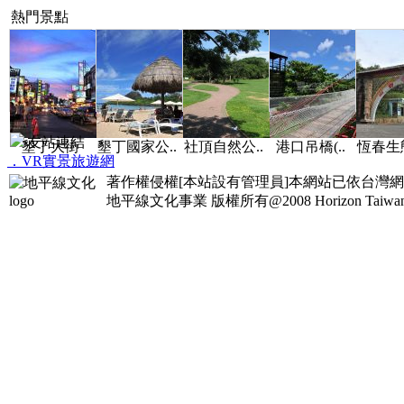
熱門景點
友站連結
墾丁大街
墾丁國家公..
社頂自然公..
港口吊橋(..
恆春生態
．VR實景旅遊網
著作權侵權[本站設有管理員]本網站已依台灣
地平線文化事業
版權所有@2008 Horizon Taiwan Al