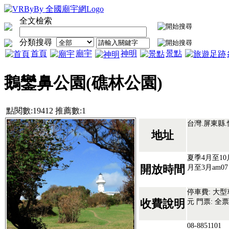
全文檢索
分類搜尋
首頁
廟宇
神明
景點
鵝鑾鼻公園(礁林公園)
點閱數:19412 推薦數:1
台灣.屏東縣
地址
夏季4月至10月
月至3月am07
開放時間
停車費: 大型
元 門票: 全
收費說明
08-8851101