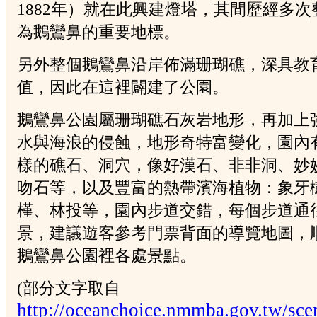
1882年）就在此興建燈塔，其間歷經多次
為鵝鸞鼻的重要地標。
另外整個鵝鸞鼻沿岸佈滿珊瑚礁，深具教
值，因此在這裡闢建了公園。
鵝鸞鼻公園屬珊瑚礁石灰岩地形，再加上
水與海浪的侵蝕，地形奇特富變化，園內
樣的礁石、洞穴，像好漢石、非非洞、妙
吻石等，以及豐富的熱帶濱海植物：象牙
槿、林投等，園內步道交錯，每個步道通
景，建議遊客參考門票背面的導覽地圖，
鵝鸞鼻公園裡各處景點。
(部分文字取自
http://oceanchoice.nmmba.gov.tw/sce