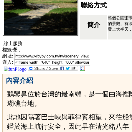
聯絡方式
整個公園珊
的景觀。有鵝
簡介
費上大半天
線上服務
標籤:墾丁
網址:
嵌入:
內容介紹
鵝鑾鼻位於台灣的最南端，是一個由海裡
瑚礁台地。
此地因隔著巴士峽與菲律賓相望，來往船
鑑於海上航行安全，因此早在清光緒八年