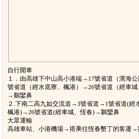
自行開車
１．由高雄下中山高小港端→17號省道（濱海公
號省道（經水底寮、楓港）→26號省道（經車城
→鵝鑾鼻
２.下南二高九如交流道→3號省道→1號省道(經
楓港)→26號省道(經車城、恆春)→鵝鑾鼻
大眾運輸
高雄車站、小港機場→搭乘往恆春墾丁的客運→