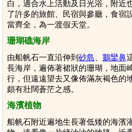
白，適合水上活動及日光浴，附近
了許多的旅館、民宿與參廳，食宿
當齊全，為一渡假天堂。
珊瑚礁海岸
由船帆石一直沿伸到
砂島
、
鵝鑾鼻
長海岸，遍佈著裙狀的珊瑚，地面
行，但遠遠望去又像佈滿灰褐色的
頗有壯闊蒼茫之感。
海濱植物
船帆石附近遍地生長著低矮的海濱