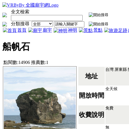
全文檢索
分類搜尋
首頁
廟宇
神明
景點
船帆石
點閱數:14906 推薦數:1
台灣.屏東縣
地址
全天候
開放時間
免費
收費說明
無