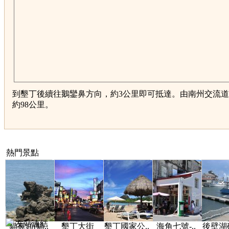
到墾丁後續往鵝鑾鼻方向，約3公里即可抵達。由南州交流
約98公里。
熱門景點
友站連結
貓鼻頭(貓..
墾丁大街
墾丁國家公..
海角七號-..
後壁湖碼