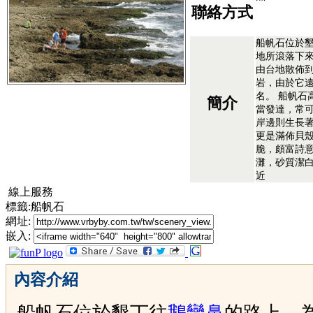
聯絡方式
船帆石位於
地所滾落下來
由台地散佈到
岩，由於它
名。 船帆石
簡介
當發達，常
岸邊則生長
更是滿佈貝
脆，頗富詩意
灘，砂質潔
近
線上服務
標籤:船帆石
網址:
嵌入:
內容介紹