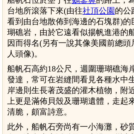
船帆石位於墾丁往
鵝鑾鼻
的路上，
台地所滾落下來(由往
社頂公園
的公
看到由台地散佈到海邊的石塊群)的
瑚礁岩，由於它遠看似揚帆進港的
因而得名(另有一說其像美國前總頭
人頭像)。
船帆石高約18公尺，週圍珊瑚礁海
發達，常可在岩縫間看見各種水中
岸邊則生長著茂盛的灌木植物，附
上更是滿佈貝殼及珊瑚遺體，走起
清脆，頗富詩意。
此外，船帆石旁尚有一小海灘，砂