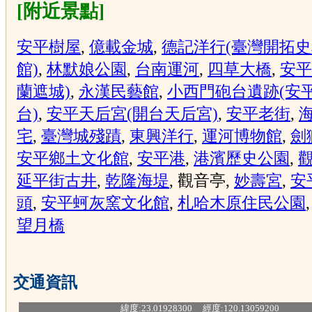
[附近景點]
安平樹屋
,
億載金城
,
德記洋行(臺灣開拓
館)
,
林默娘公園
,
台南運河
,
四草大橋
,
安平
蘭遮城)
,
永漢民藝館
,
小西門砲台遺跡(安
台)
,
安平天后宮(開台天后宮)
,
安平老街
,
宅
,
臺灣城殘蹟
,
東興洋行
,
運河博物館
,
劍
安平鄉土文化館
,
安平港
,
港濱歷史公園
,
延平街古井
,
乾隆海堤
, 觀音亭,
妙壽宮
,
安
頭
,
安平蚵灰窯文化館
,
札哈木原住民公園
望月橋
交通資訊
緯度:23.01928300 經度:120.13059200