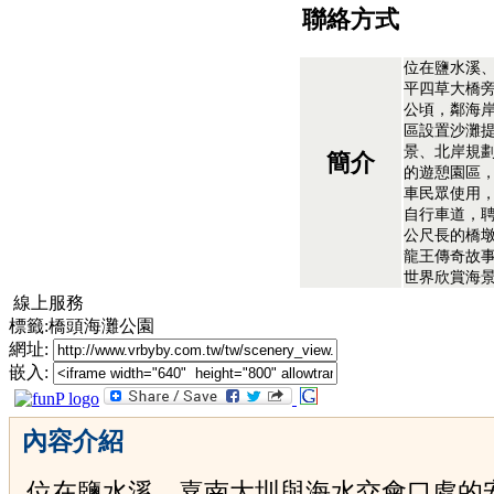
聯絡方式
位在鹽水溪
平四草大橋旁
公頃，鄰海岸
區設置沙灘
景、北岸規
簡介
的遊憩園區
車民眾使用
自行車道，
公尺長的橋
龍王傳奇故
世界欣賞海
線上服務
標籤:橋頭海灘公園
網址:
嵌入:
內容介紹
位在鹽水溪、嘉南大圳與海水交會口處的