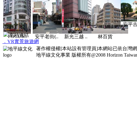
安平古堡
友站連結
FOCUS..
安平老街(..
新光三越 ..
林百貨
．VR實景旅遊網
著作權侵權[本站設有管理員]本網站已依台灣
地平線文化事業
版權所有@2008 Horizon Taiwan Al