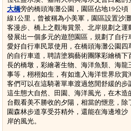
大橋
旁的橋頭海灘公園，園區佔地19公頃
線1公里，曾被稱為小美軍，園區設置沙
客漫步、橋上之觀海賞景、北岸規劃之運
發展出一個多元的遊憩園區，規劃了自行
愛好自行車民眾使用，在橋頭海灘公園四
的自行車道，聘請塗鴉藝術團隊彩繪橋下
長的橋墩，彩繪著生物、海洋魚類、海龍
事等，栩栩如生，有如進入海洋世界欣賞
客們可以在這騎著單車渡過悠閒舒緩的步
這生態大自然、田園、海洋風光，在木造
台觀看美不勝收的夕陽，相當的愜意，除
園森林步道享受芬精外，還能在海邊堆沙
岸的風光。