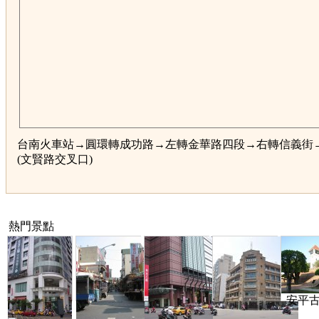
台南火車站→圓環轉成功路→左轉金華路四段→右轉信義街
(文賢路交叉口)
熱門景點
安平古堡