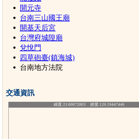
開元寺
台南三山國王廟
開基天后宮
台灣府城隍廟
兌悅門
四草砲臺(鎮海城)
台南地方法院
交通資訊
緯度:23.00072803 經度:120.19447446