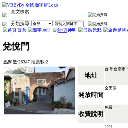
全文檢索
分類搜尋
首頁
廟宇
神明
景點
兌悅門
點閱數:26347 推薦數:2
台灣.台南市
地址
全天候
開放時間
免費
收費說明
none