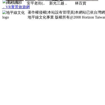
友站連結
FOCUS..
安平老街(..
新光三越 ..
林百貨
．VR實景旅遊網
著作權侵權[本站設有管理員]本網站已依台灣
地平線文化事業
版權所有@2008 Horizon Taiwan Al