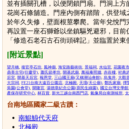
並有插關孔槽，以便閉鎖門扇。門洞上方
花崗石條舖造。門座內側有踏階，供登域
於年久失修，壁面根莖攀爬。當年兌悅門
再設置一座石獅爺以坐鎮驅兇避邪，目前
「修造石老石古石街頭碑記」並臨置於東
[附近景點]
望月橋
,
接官亭石坊
,
風神廟
,
海安路藝術街
,
景福祠
,
水仙宮
,
花園夜
鼎美古宅(衍慶堂)
,
蕭氏節孝坊
,
開基武廟
,
萬福庵照牆
,
赤崁樓
,
祀典
后宮
,
開基天后宮
,
報恩堂
,
三山國王廟(又稱潮汕會館)
,
烏鬼井
,
大觀
大宗祠
,
FE21台南大遠百公園店
,
北極殿
,
天壇(天公廟)
,
鄭氏家廟
,
擇
吳園(公會堂)
,
開隆宮
,
湯德章紀念公園(原民生綠園)
,
國立台灣文學館
產保存研究中心
,
林百貨
,
新光三越台南西門店
,
氣像局台南測候所
,
太
台南地區國家二級古蹟：
南鯤鯓代天府
北極殿