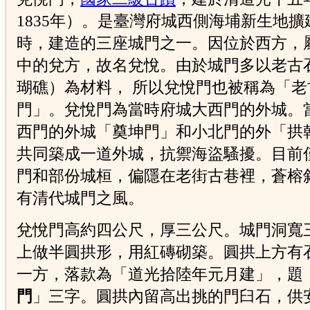
1835年）。是臺灣府城西側海埔新生地擴
時，建造的三座城門之一。因位於西方，
中的兌方，故名兌悅。由於城門多以老古
瑚礁）為材料， 所以兌悅門也被稱為「老
門」。兌悅門為當時府城大西門的外城。
西門的外城「奠坤門」和小北門的外「拱
共同築成一道外城，抗禦海盜騷擾。目前
門和部份城桓，偏隱在老街古巷裡，蒼榕
有清代城門之風。
兌悅門高約四公尺，厚三公尺。城門洞寬
上做半圓拱形，用紅磚砌築。圓拱上方有
一方，落款為「道光拾陸年元月建」，題
門
」三字。圓拱內留高出挑的門臼石，供