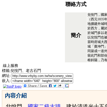
聯絡方式
兌悅門，國
（西元183
地擴建外城
於西方，屬
於城門多以老
簡介
以兌悅門也
當時府城大
城「奠坤門
同築成一道
留此門和部
榕斜陽，乃
線上服務
標籤:兌悅門、老古石門
網址:
嵌入:
內容介紹
兌悅門，
國家二級古蹟
，建於清道光十五