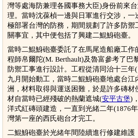
灣等處海防兼理各國事務大臣)身份前來台
理。當時沈葆楨一邊與日軍進行交涉，一
極部署台灣的防務，期間規劃了許多防禦
關事宜，其中便包括了興建二鯤鯓砲臺。
當時二鯤鯓砲臺委託了在馬尾造船廠工作
程師帛爾陀(M. Berthault)及魯富參考了
防禦工事進行設計。工程從清同治十三年(18
九月開始動工，當時二鯤鯓砲臺地處台江
洲，材料取得與運送困難，於是許多磚材
材自當時已經殘破的熱蘭遮城(
安平古堡
)
洋式紅磚頭建造，一直到光緒二年(1876年
灣第一座的西氏砲台才完工。
二鯤鯓砲臺於光緒年間陸續進行修建維護