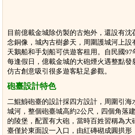
目前億載金城除仿製的古炮外，還設有沈
念銅像，城內古樹參天，周圍護城河上設
天鵝船和手划船可供遊客租用。自民國97
每逢假日，億載金城的大砲煙火遇整點發
仿古創意吸引很多遊客駐足參觀。
砲臺設計特色
二鯤鯓砲臺的設計採四方設計，周圍引海
城河，整個砲臺城高約2公尺，四個角落
的陵堡，配置有大砲，當時百姓習稱為大
臺僅於東面設一入口，由紅磚砌成圓拱形