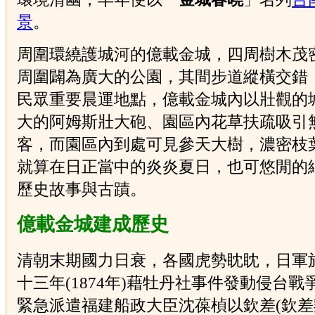
景
。
周圍環繞護城河的億載金城，四周樹木茂
周圍闢為廣大的公園，其間步道縱橫交錯
民眾重要晨運地點，億載金城內以壯觀的
大的阿姆斯壯大砲、園區內花草扶疏吸引
客，而園區內到處可見參天大樹，濃密枝
就算在日正當中的炎炎夏日，也可悠閒的
歷史故事與古蹟。
億載金城建成歷史
清朝末期國力日衰，各國虎勢眈眈，日軍
十三年(1874年)藉牡丹社事件發動侵台戰
緊急派遣福建船政大臣沈葆楨以欽差(欽