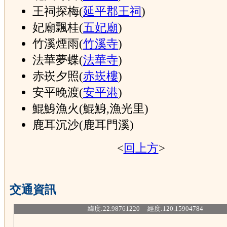
王祠探梅(
延平郡王祠
)
妃廟飄桂(
五妃廟
)
竹溪煙雨(
竹溪寺
)
法華夢蝶(
法華寺
)
赤崁夕照(
赤崁樓
)
安平晚渡(
安平港
)
鯤鯓漁火(鯤鯓,漁光里)
鹿耳沉沙(鹿耳門溪)
<
回上方
>
交通資訊
緯度:22.98761220 經度:120.15904784