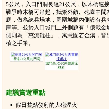
5公尺，入口門洞長達21公尺，以木橋連
戰爭時木橋可吊起，抵禦外敵。砲臺中間
庭，做為練兵場地，周圍城牆內側設有兵
庫等。並於入口城門上外側題有「億載金
側則為「萬流砥柱」，寓意固若金湯，皆
楨之手筆。
長達21公尺的門洞
城門高5公尺內書萬流
砥柱
建議賞遊重點
假日整點發射的大砲煙火