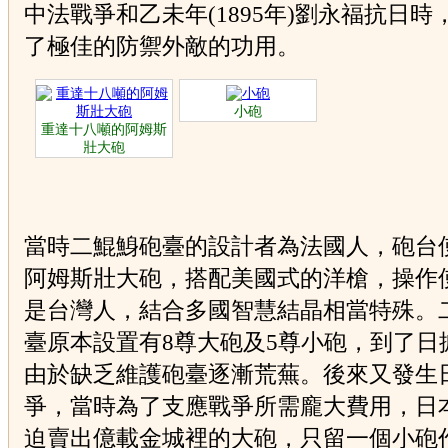
中法戰爭和乙未年(1895年)劉永福抗日時
了極佳的防禦外敵的功用。
小砲
重達十八噸的阿姆斯
壯大砲
當時二鯤鯓砲臺的設計者為法國人，砲台
阿姆斯壯大砲，搭配美國式的洋槍，操作
是台灣人，結合多國智慧結晶相當特殊。
臺原本設置有8尊大砲及5尊小砲，到了日
由於缺乏維護砲臺逐漸荒蕪。後來又發生
爭，當時為了支應戰爭所需龐大費用，日
迫賣出億載金城裡的大砲，只留一個小砲