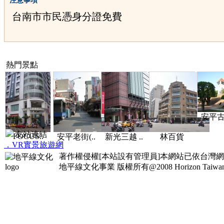
注意事項
台南市市民憑身分證免費
熱門景點
安平古堡
友站連結
FOCUS..
安平老街(..
新光三越 ..
林百貨
．VR實景旅遊網
著作權侵權[本站設有管理員]本網站已依台灣
地平線文化事業
版權所有@2008 Horizon Taiwan Al