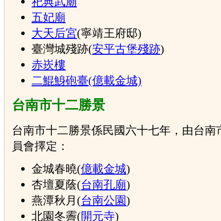
祀典武廟
五妃廟
大天后宮
(寧靖王府邸)
臺灣城殘跡(
安平古堡殘跡
)
赤崁樓
二鯤鯓砲臺(億載金城)
台南市十二勝景
台南市十二勝景係民國六十七年，由台南
員會擇定：
金城春曉(
億載金城
)
杏壇夏蔭(
台南孔廟
)
燕潭秋月(
台南公園
)
北園冬霽(
開元寺
)