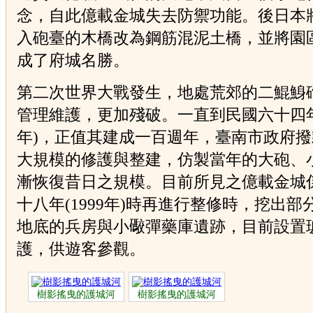
念，自此億載金城失去防禦功能。後日本
入砲臺的木橋改為鋼筋混泥土橋，並將園
成了府城名勝。
第二次世界大戰發生，地處荒郊的二鯤鯓
管理維護，更加殘破。一直到民國六十四年(
年)，正值其建成一百週年，臺南市政府
大規模的修護與整建，仿製當年的大砲、
漸恢復昔日之規模。目前所見之億載金城
十八年(1999年)時再進行整修時，挖出部
地底的兵房與小礮彈藥庫遺跡，目前設置
護，供遊客參觀。
樹影搖曳的護城河
樹影搖曳的護城河