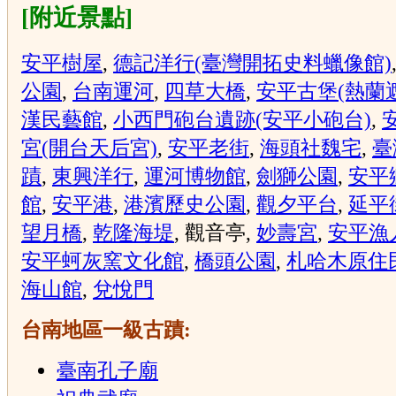
[附近景點]
安平樹屋
,
德記洋行(臺灣開拓史料蠟像館)
公園
,
台南運河
,
四草大橋
,
安平古堡(熱蘭
漢民藝館
,
小西門砲台遺跡(安平小砲台)
,
宮(開台天后宮)
,
安平老街
,
海頭社魏宅
,
臺
蹟
,
東興洋行
,
運河博物館
,
劍獅公園
,
安平
館
,
安平港
,
港濱歷史公園
,
觀夕平台
,
延平
望月橋
,
乾隆海堤
, 觀音亭,
妙壽宮
,
安平漁
安平蚵灰窯文化館
,
橋頭公園
,
札哈木原住
海山館
,
兌悅門
台南地區一級古蹟:
臺南孔子廟