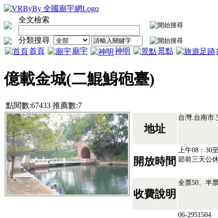
全文檢索
分類搜尋
首頁
廟宇
神明
景點
億載金城(二鯤鯓砲臺)
點閱數:67433 推薦數:7
台灣.台南市
地址
上午08：30
節前三天公休
開放時間
全票50、半
收費說明
06-2951504