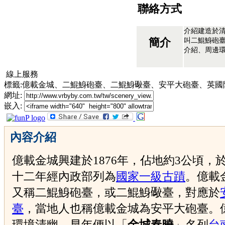
聯絡方式
介紹建造於清
叫二鯤鯓砲臺
簡介
介紹、周邊
線上服務
標籤:億載金城、二鯤鯓砲臺、二鯤鯓礮臺、安平大砲臺、英
網址:
嵌入:
內容介紹
億載金城興建於1876年，佔地約3公頃，
十二年經內政部列為
國家一級古蹟
。億載
又稱二鯤鯓砲臺，或二鯤鯓礮臺，對應於
臺
，當地人也稱億載金城為安平大砲臺。
環境清幽，早年便以「
金城春曉
」名列
台