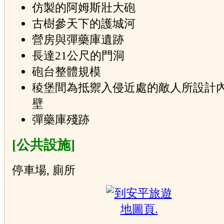
仿製的阿姆斯壯大砲
古樹參天下的護城河
營房與彈藥庫遺跡
長達21公尺的門洞
砲台整體規模
稜堡間為抵禦入侵近處的敵人所設計
壁
彈藥庫殘跡
[公共設施]
停車場, 廁所