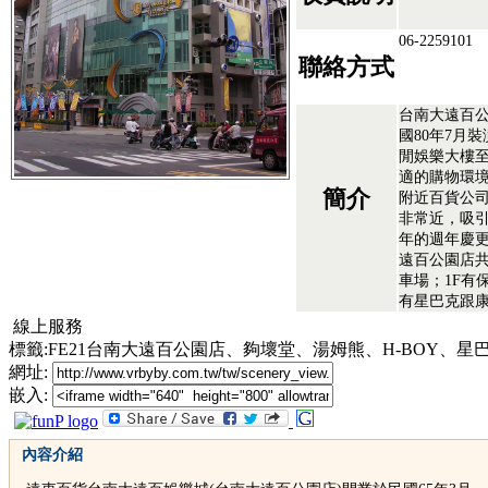
06-2259101
聯絡方式
台南大遠百公
國80年7月
閒娛樂大樓
適的購物環
簡介
附近百貨公
非常近，吸
年的週年慶
遠百公園店共
車場；1F有
有星巴克跟康
線上服務
標籤:FE21台南大遠百公園店、夠壞堂、湯姆熊、H-BOY、
網址:
嵌入:
內容介紹