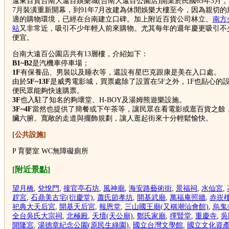
遠東百貨台南大遠百娛樂城(台南大遠百公園店)開業於民國65年3月，
7月裝潢重新開幕，到91年7月改建為休閒娛樂大樓至今，因為親切
適的購物環境，已經在台南建立口碑。加上附近百貨公司林立、
南方
站
又非常近，吸引不少年輕人前來購物。尤其每年的週年慶更吸引不
便宜。
台南大遠百公園店共有13層樓，介紹如下：
B1~B2
是汽機車停車場；
1F
有保養品、男裝以及睡衣等，還設有星巴克跟康是美在入口處。
由於
5F~13F
是威秀電影城，買票處除了設置在5F之外，1F也貼心的
便民眾能夠快速購票。
3F
也入駐了知名的夠壞堂、H-BOY及湯姆熊遊樂設施。
3F~4F
當然也提供了簡餐或下午茶等，讓民眾在看電影或逛百貨之餘
臟六腑。寬敞的走道與擺飾規劃，讓人逛起街來十分輕鬆愉快。
[公共設施]
P 育嬰室 WC無障礙廁所
[附近景點]
望月橋
,
兌悅門
,
接官亭石坊
,
風神廟
,
海安路藝術街
,
景福祠
,
水仙宮
,
趕宮
,
石鼎美古宅(衍慶堂)
,
蕭氏節孝坊
,
開基武廟
,
萬福庵照牆
,
赤崁
祀典大天后宮
,
開基天后宮
,
報恩堂
,
三山國王廟(又稱潮汕會館)
,
烏鬼
全台吳氏大宗祠
,
北極殿
,
天壇(天公廟)
,
鄭氏家廟
,
擇賢堂
,
重慶寺
,
吳
開隆宮
,
湯德章紀念公園(原民生綠園)
,
國立台灣文學館
,
國立文化資