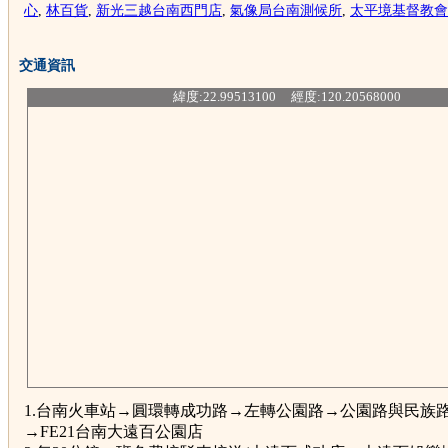
心
,
林百貨
,
新光三越台南西門店
,
氣像局台南測候所
,
太平境基督教會
交通資訊
緯度:22.99513100 經度:120.20568000
1.台南火車站→圓環轉成功路→左轉公園路→公園路與民族
→FE21台南大遠百公園店