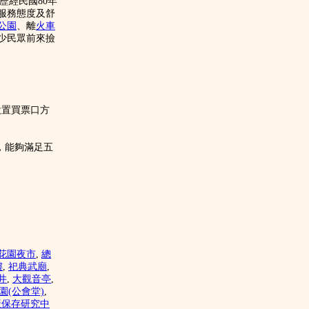
歷經民國80年
的服務態度及舒
公園
、離
火車
少民眾前來撿
設置買票口方
，能夠滿足五
花園夜市
,
總
樓
,
祀典武廟
,
井
,
大觀音亭
,
園(公會堂)
,
產保存研究中