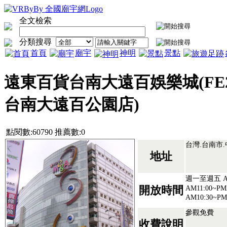
全文檢索
分類搜尋
首頁
廟宇
神明
景點
遠東百貨台南大遠百娛樂城(FE
台南大遠百公園店)
點閱數:60790 推薦數:0
台灣.台南市
地址
週一至週五 AM
AM11:00~P
開放時間
AM10:30~PM
參觀免費
收費說明