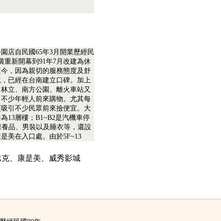
園店自民國65年3月開業歷經民
裝潢重新開幕到91年7月改建為休
至今，因為親切的服務態度及舒
境，已經在台南建立口碑。加上
司林立、南方公園、離火車站又
引不少年輕人前來購物。尤其每
更吸引不少民眾前來撿便宜。大
為13層樓；B1~B2是汽機車停
保養品、男裝以及睡衣等，還設
是美在入口處。由於5F~13
星巴克、康是美、威秀影城