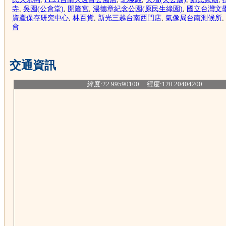
寺
,
吳園(公會堂)
,
開隆宮
,
湯德章紀念公園(原民生綠園)
,
國立台灣文
資產保存研究中心
,
林百貨
,
新光三越台南西門店
,
氣像局台南測候所
,
會
交通資訊
緯度:22.99590100 經度:120.20404200