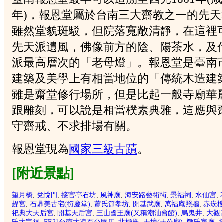
年)，報恩堂屬於台南三大齋教之一的先
雖然堂貌斑駁，但院落寬敞清靜，在這裡
先天派遺風，佛像前方的陰、陽茶水，及
派最高層次的「老母燈」。報恩堂是臺南
建築及美學上有相當地位的「傳統木造建
雖是齋堂修行場所，但是比起一般寺廟華
跟雕刻，可以說是相當樸素典雅，這應與
守齋戒、不求排場有關。
報恩堂現為
國家三級古蹟
。
[附近景點]
望月橋
,
兌悅門
,
接官亭石坊
,
風神廟
,
海安路藝術街
,
景福祠
,
水仙宮
,
趕宮
,
石鼎美古宅(衍慶堂)
,
蕭氏節孝坊
,
開基武廟
,
萬福庵照牆
,
赤崁
祀典大天后宮
,
開基天后宮
,
三山國王廟(又稱潮汕會館)
,
烏鬼井
,
大觀
氏大宗祠
,
FE21台南大遠百公園店
,
北極殿
,
天壇(天公廟)
,
鄭氏家廟
,