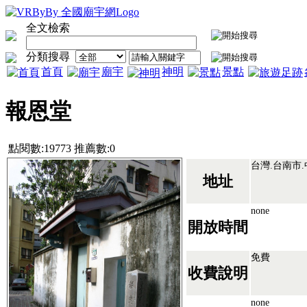
全文檢索
分類搜尋
首頁
廟宇
神明
景點
報恩堂
點閱數:19773 推薦數:0
台灣.台南市.
地址
none
開放時間
免費
收費說明
none