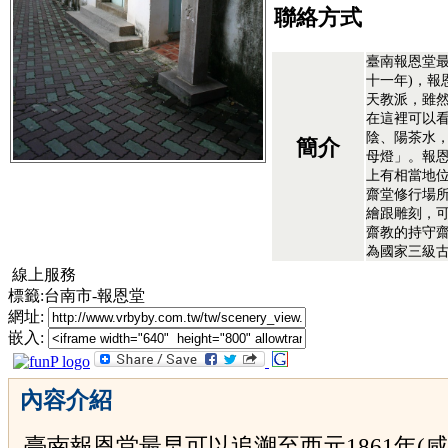
聯絡方式
臺南報恩堂最
十一年)，報
天教派，雖
在這裡可以
陰、陽茶水
簡介
母燈」。報
上有相當地
齋堂修行場
繪跟雕刻，
齋教的持守
為國家三級
線上服務
標籤:台南市-報恩堂
網址:
嵌入:
內容介紹
臺南報恩堂最早可以追溯至西元1861年(