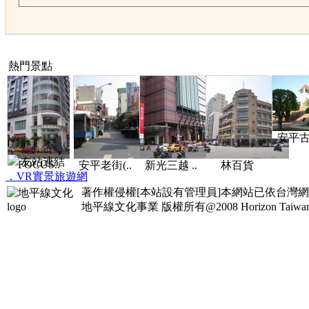
熱門景點
安平古堡
友站連結
FOCUS..
安平老街(..
新光三越 ..
林百貨
．VR實景旅遊網
著作權侵權[本站設有管理員]本網站已依台灣
地平線文化事業
版權所有@2008 Horizon Taiwan Al