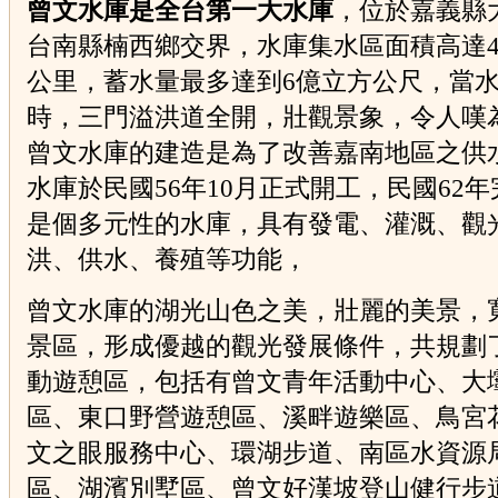
曾文水庫是全台第一大水庫
，位於嘉義縣
台南縣楠西鄉交界，水庫集水區面積高達4
公里，蓄水量最多達到6億立方公尺，當
時，三門溢洪道全開，壯觀景象，令人嘆
曾文水庫的建造是為了改善嘉南地區之供
水庫於民國56年10月正式開工，民國62
是個多元性的水庫，具有發電、灌溉、觀
洪、供水、養殖等功能，
曾文水庫的湖光山色之美，壯麗的美景，
景區，形成優越的觀光發展條件，共規劃了
動遊憩區，包括有曾文青年活動中心、大
區、東口野營遊憩區、溪畔遊樂區、鳥宮
文之眼服務中心、環湖步道、南區水資源
區、湖濱別墅區、曾文好漢坡登山健行步