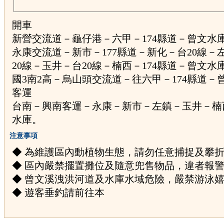
開車
新營交流道－龜仔港－六甲－174縣道－曾文水
永康交流道－新市－177縣道－新化－台20線－
20線－玉井－台20線－楠西－174縣道－曾文水
國3南2高－烏山頭交流道－往六甲－174縣道－
客運
台南－興南客運－永康－新市－左鎮－玉井－楠
水庫。
注意事項
◆ 為維護區內動植物生態，請勿任意捕捉及攀
◆ 區內嚴禁擺置攤位及隨意兜售物品，違者報
◆ 曾文溪洩洪河道及水庫水域危險，嚴禁游泳
◆ 遊客垂釣請前往本