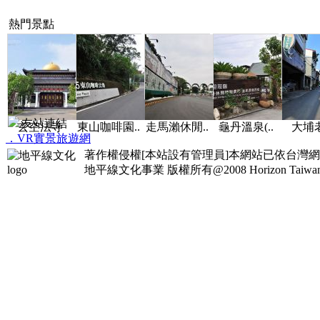
熱門景點
友站連結
玄空法寺
東山咖啡園..
走馬瀨休閒..
龜丹溫泉(..
大埔
．VR實景旅遊網
著作權侵權[本站設有管理員]本網站已依台灣
地平線文化事業
版權所有@2008 Horizon Taiwan Al