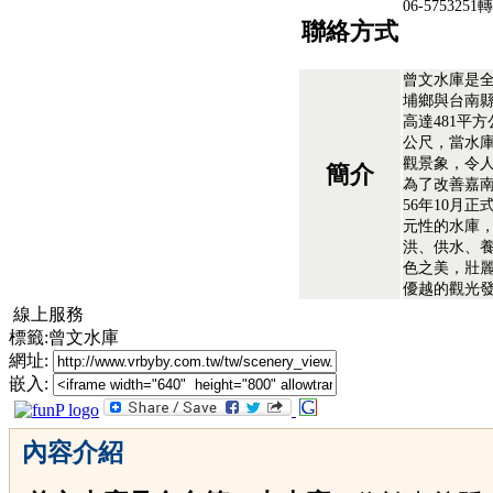
06-5753251
聯絡方式
曾文水庫是
埔鄉與台南
高達481平
公尺，當水
觀景象，令
簡介
為了改善嘉
56年10月
元性的水庫
洪、供水、
色之美，壯
優越的觀光
線上服務
標籤:曾文水庫
網址:
嵌入:
內容介紹