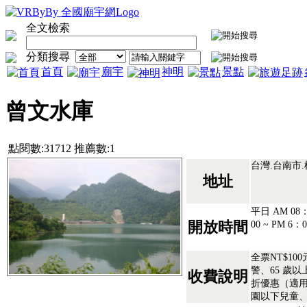
全文檢索
分類搜尋
首頁
廟宇
神明
景點
曾文水庫
點閱數:31712 推薦數:1
台灣.台南市
地址
平日 AM 08：
00 ~ PM 6：0
開放時間
全票NT$10
警、65 歲
收費說明
折優惠（適用
園以下兒童