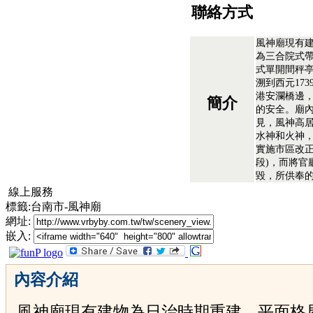
聯絡方式
風神廟現有
為三合院式
式單開間秤
溯到西元17
港安瀾橋邊
簡介
的安全。廟
見，風神高
水神和火神
實施市區改正
段)，而將官
毀，所供奉
線上服務
標籤:台南市-風神廟
網址:
嵌入:
內容介紹
風神廟現有建物為日治時期重建，平面格