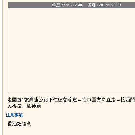
緯度:22.99712600 經度:120.19578000
走國道1號高速公路下仁德交流道→往市區方向直走→接西
民權路→風神廟
注意事項
香油錢隨意