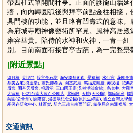
帶四柱式單開間秤亭。正面的護龍山牆延
牆，向內轉圓弧後與拜亭前點金柱相接，
具門樓的功能，並且略有凹壽式的意味。
為府城寺廟神像藝術所罕見。風神高居殿
雍容華貴。陪侍的水神和火神，一青一紅
別。目前南面有接官亭古蹟，為一完整景
[附近景點]
望月橋
,
兌悅門
,
接官亭石坊
,
海安路藝術街
,
景福祠
,
水仙宮
,
花園夜
鼎美古宅(衍慶堂)
,
蕭氏節孝坊
,
開基武廟
,
萬福庵照牆
,
赤崁樓
,
祀典
后宮
,
開基天后宮
,
報恩堂
,
三山國王廟(又稱潮汕會館)
,
烏鬼井
,
大觀
大宗祠
,
FE21台南大遠百公園店
,
北極殿
,
天壇(天公廟)
,
鄭氏家廟
,
擇
吳園(公會堂)
,
開隆宮
,
湯德章紀念公園(原民生綠園)
,
國立台灣文學館
產保存研究中心
,
林百貨
,
新光三越台南西門店
,
氣像局台南測候所
,
太
交通資訊