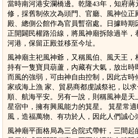
當時南河港安瀾橋邊。乾隆43年，知府蔣
修，採舊制依次為頭門、官廳、風神位正
殿、總側公館作為官員暫宿處。日據時期
正開闢民權路沿線，將風神廟拆除過半，
河港，保留正殿並移至今址。
風神廟主祀風神爺，又稱風伯、風天王，
持有一隻寶貝葫蘆，內藏有大氣，放出時
而風的強弱，可由神自由控制，因此古時
家或海上漁 家、貿易商都虔誠祭祀，以求
順、航海平安。另有一說，則稱風神是天
星宿中，擁有興風能力的箕星。 箕星常適
風，造福萬物、有功於人，因此人們誠心
風神廟平面格局為三合院式帶軒，三間起