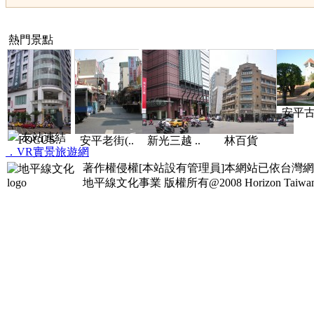
熱門景點
安平古堡
友站連結
FOCUS..
安平老街(..
新光三越 ..
林百貨
．VR實景旅遊網
著作權侵權[本站設有管理員]本網站已依台灣
地平線文化事業
版權所有@2008 Horizon Taiwan Al