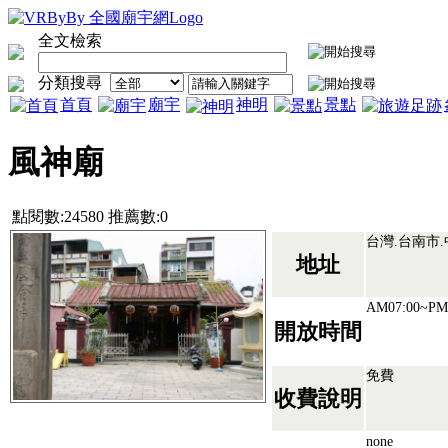
全文檢索
分類搜尋
首頁
廟宇
神明
景點
風神廟
點閱數:24580 推薦數:0
台灣.台南市.
地址
AM07:00~PM
開放時間
免費
收費說明
none