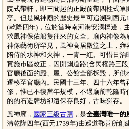
院式帶軒，即三間起的正殿前帶四柱式單
亭。但是風神廟的歷史最早可追溯到西元17
(乾隆四年)，位於當時南河港安瀾橋邊，
求風神保佑船隻往來的安全。廟內神像為
神像藝術所罕見，風神高居殿堂之上，雍
陪侍的水神和火神，一青一紅。可惜日治
實施市區改正，因開闢道路(含民權路三段
官廳後面的殿、屋、公館全部拆毀，所供
遷移至官廳內。民國十三年、四十六年曾
修，惟已不復當年規模，不過廟前乾隆時
的的石造牌坊卻還保存良好，古味猶存。
風神廟，
國家三級古蹟
，是
全臺灣唯一的
清乾隆四年(西元1739年)由巡道鄂善所創