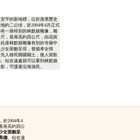
是安平的新地標，位於港濱歷史
地約二公頃，於2004年4月正式
內有一座特別的林默娘雕像，雕
公尺，基座高約四公尺，由花崗
，此座林默娘雕像有別於寺廟中
以少女面貌呈現，發揚孝女情
發先人移民開疆闢土，後人當飲
德。站在遠處就可以看到林默娘
倩影，守護著沿海漁民。
於2004年4
基座高約四公
少女面貌呈
美德
。站在遠