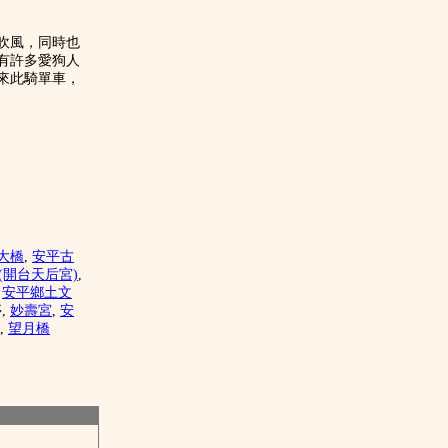
吹風，同時也
有許多愛狗人
來此騎單車，
大橋
,
安平古
(開台天后宮)
,
,
安平鄉土文
亭,
妙壽宮
,
安
,
望月橋