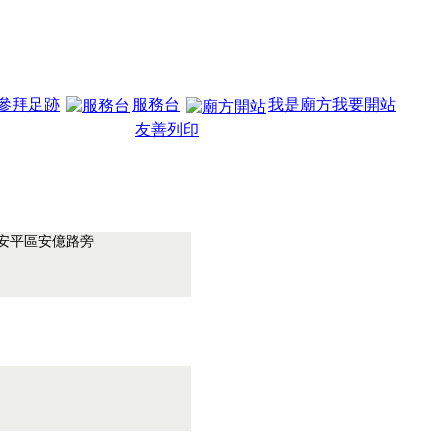
參拜足跡
服務台
我是廟方我要開站
友善列印
.安平區安億路旁