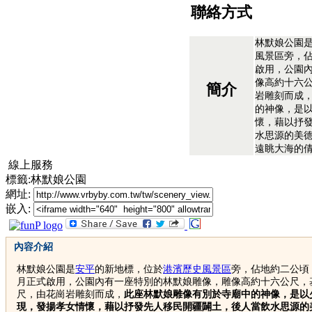
聯絡方式
林默娘公園
風景區旁，佔
啟用，公園
像高約十六
簡介
岩雕刻而成
的神像，是
懷，藉以抒
水思源的美
遠眺大海的
線上服務
標籤:林默娘公園
網址:
嵌入:
內容介紹
林默娘公園是
安平
的新地標，位於
港濱歷史風景區
旁，佔地約二公頃，
月正式啟用，公園內有一座特別的林默娘雕像，雕像高約十六公尺，
尺，由花崗岩雕刻而成，
此座林默娘雕像有別於寺廟中的神像，是以
現，發揚孝女情懷，藉以抒發先人移民開疆闢土，後人當飲水思源的