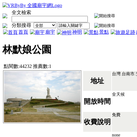
全文檢索
分類搜尋
首頁
廟宇
神明
景點
林默娘公園
點閱數:44232 推薦數:1
台灣.台南市
地址
全天候
開放時間
免費
收費說明
none