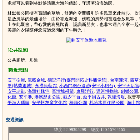
處就可以看到林默娘遠眺大海的倩影，守護著沿海漁民。
林默娘公園擁有寬闊的草地，舒適的空間吸引許多民眾來此散步、吹
是放風箏的最佳場所，由於靠近海邊，傍晚的風勢相當適合放風箏，
士在此聚會，帶心愛的狗兒踏青、認識新朋友，也非常適合全家一起
美麗的夕陽陪伴您渡過悠閒的下午時光！
[公共設施]
公共廁所、步道
[附近景點]
安平樹屋
,
億載金城
,
德記洋行(臺灣開拓史料蠟像館)
,
台南運河
,
四草
堡(熱蘭遮城)
,
永漢民藝館
,
小西門砲台遺跡(安平小砲台)
,
安平天后宮
安平老街
,
海頭社魏宅
,
臺灣城殘蹟
,
東興洋行
,
運河博物館
,
劍獅公園
化館
,
安平港
,
港濱歷史公園
,
觀夕平台
,
延平街古井
,
乾隆海堤
, 觀音
平漁人碼頭
,
安平蚵灰窯文化館
,
橋頭公園
,
札哈木原住民公園
,
海山館
交通資訊
緯度:22.99395299 經度:120.15704155