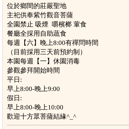
位於鄉間的莊嚴聖地
主祀供奉紫竹觀音菩薩
全園禁止 吸煙 嚼檳榔 葷食
餐廳全採用自助蔬食
每週【六】晚上8:00有禪問時間
（目前採用三天前預約制）
本園每週【一】休園消毒
參觀參拜開始時間
平日:
早上8:00-晚上9:00
假日:
早上8:00-晚上10:00
歡迎十方眾菩薩結緣^_^