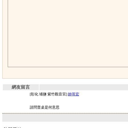
網友留言
[彰化 埔鹽 紫竹觀音宮]
帥哥宏
請問普桌是何意思