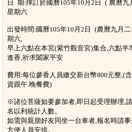
日 期:擇訂於國曆105年10月2日 ( 農曆九
星期六
出發時間:國曆105年10月2日 (農曆九月二日
期六,
早上六點在本宮(紫竹觀音宮)集合,六點半
進香,
祈求闔家平安
費用:每位參香人員繳交新台幣800元整,(含
資跟午.
晚餐費)
※諸位菩薩如要參加者,即日起受理辦理,
名以利統計人數。
如需與親朋好友同坐一台車者,報名時請事
方便人員安排。