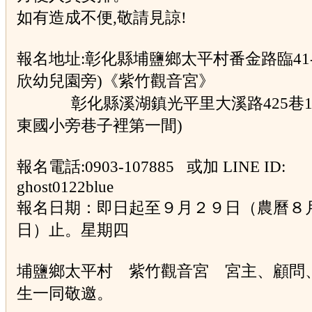
如有造成不便,敬請見諒!
報名地址:彰化縣埔鹽鄉太平村番金路臨41-
欣幼兒園旁)《紫竹觀音宮》
彰化縣溪湖鎮光平里大溪路425巷12
東國小旁巷子裡第一間)
報名電話:0903-107885 或加 LINE ID:
ghost0122blue
報名日期：即日起至９月２９日（農曆８
日）止。星期四
埔鹽鄉太平村 紫竹觀音宮 宮主、顧問
生一同敬邀。