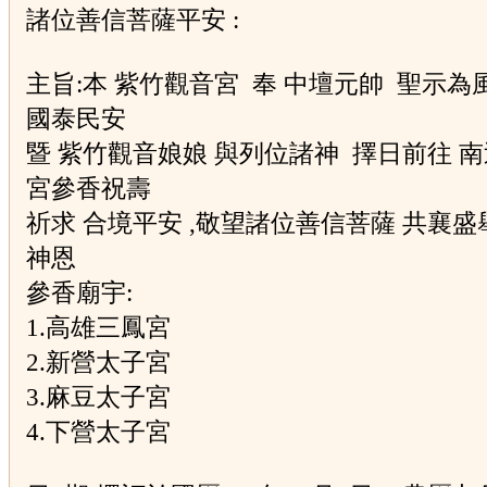
諸位善信菩薩平安 :
主旨:本 紫竹觀音宮 奉 中壇元帥 聖示為
國泰民安
暨 紫竹觀音娘娘 與列位諸神 擇日前往 
宮參香祝壽
祈求 合境平安 ,敬望諸位善信菩薩 共襄盛
神恩
參香廟宇:
1.高雄三鳳宮
2.新營太子宮
3.麻豆太子宮
4.下營太子宮