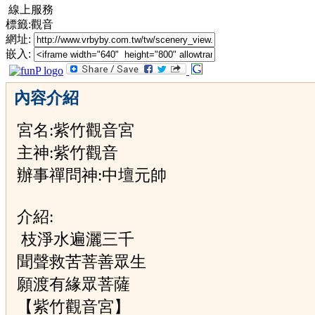
線上服務
標籤:觀音
網址:
嵌入:
內容介紹
宮名:紫竹觀音宮
主神:紫竹觀音
辦事禪問神:中壇元帥
介紹:
枝淨水遍灑三千
聞聲救苦菩善眾生
願渡有緣眾菩薩
【紫竹觀音宮】