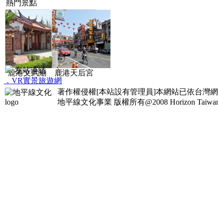
熱門景點
友站連結
鹿港文武廟
鹿港天后宮
．VR實景旅遊網
著作權侵權[本站設有管理員]本網站已依台灣
地平線文化事業
版權所有@2008 Horizon Taiwan Al