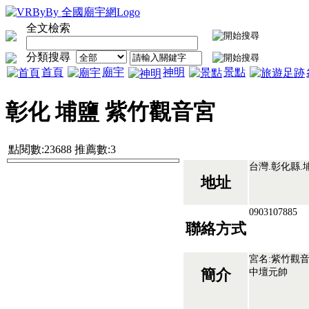
全文檢索
分類搜尋
首頁
廟宇
神明
景點
彰化 埔鹽 紫竹觀音宮
點閱數:23688 推薦數:3
台灣.彰化縣.
地址
0903107885
聯絡方式
宮名:紫竹觀音
中壇元帥
簡介