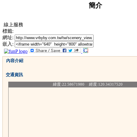
簡介
線上服務
標籤:
網址:
嵌入:
內容介紹
交通資訊
緯度:22.58671980 經度:120.34317520