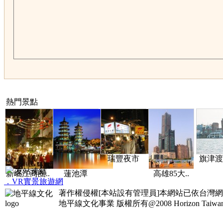
熱門景點
瑞豐夜市
旗津渡
友站連結
新崛江商圈..
蓮池潭
高雄85大..
．VR實景旅遊網
著作權侵權[本站設有管理員]本網站已依台灣
地平線文化事業
版權所有@2008 Horizon Taiwan Al