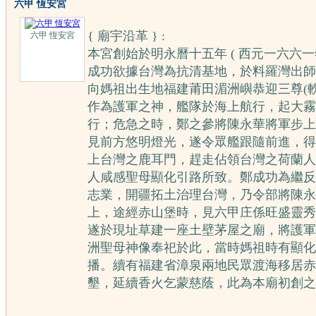
六甲 恆安宮
{ 廟宇沿革 } :
六甲 恆安宮
本宮創始於明永曆十五年 ( 西元一六六一
成功欲據台灣為抗
清基地，於料羅灣出師
向媽祖出生地福建莆田湄洲嶼恭迎三尊(
作為護軍之神，艦隊於海上航行，起大霧
行；危急之時，鄭之參將陳永華將軍步上
見前方悠明燈光，遂令眾艦跟隨前進，得
上台灣之鹿耳門，趕走佔領台灣之荷蘭人
人咸感聖母顯化引路所致。鄭成功為繼反
志業，開疆拓土治理台灣，乃令部將陳永
上，途經赤山堡時，見六甲庄係旺盛靈秀
遂於現址草建一座土壁茅屋之廟，將護軍
洲聖母神像奉祀於此，當時媽祖時有顯化
播。續有福建省漳泉兩地民眾渡海移居赤
墾，延續香火乞蒙慈蔭，此為本廟初創之