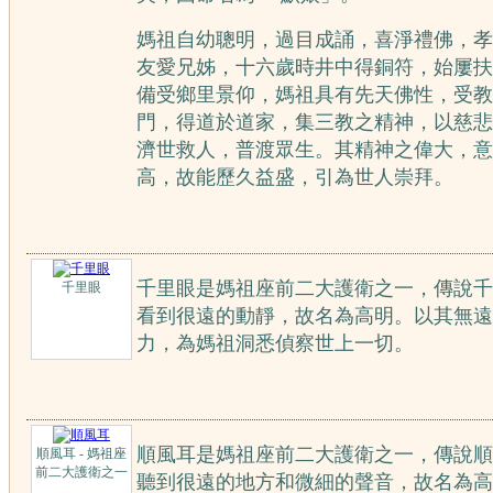
媽祖自幼聰明，過目成誦，喜淨禮佛，孝
友愛兄姊，十六歲時井中得銅符，始屢扶
備受鄉里景仰，媽祖具有先天佛性，受教
門，得道於道家，集三教之精神，以慈悲
濟世救人，普渡眾生。其精神之偉大，意
高，故能歷久益盛，引為世人崇拜。
千里眼是媽祖座前二大護衛之一，傳說千
千里眼
看到很遠的動靜，故名為高明。以其無遠
力，為媽祖洞悉偵察世上一切。
順風耳是媽祖座前二大護衛之一，傳說順
順風耳 - 媽祖座
前二大護衛之一
聽到很遠的地方和微細的聲音，故名為高