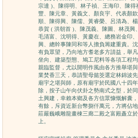
宗達 )、陳得明、林子禎、王海印、陳得
豐、陳元章、黃義文、顏良宇、代表顏欽
順、陳得興、陳儒、黃睿榮、呂清為、楊
恭賀 ( 洪朝首 )、陳茂義、陳圖、林茂
毛清富、沈明得、黃慶在、總務岩金印、
興、總幹事陳同和等人擔負籌建重責。沈
有負眾望，乃向地方耆老多方請益，舉凡
坐向、建築型態、鳩工尼料等各項工程均
親臨監督，尤以開明作風由各方推舉堪與
業焚香三天，恭請聖母懿筊選定林錦波先
廟宇之堪與師，原有廟宇於民國八十四年
除，按子山午向伏卦之勢南式之型，於同
土興建，幸賴本鄉及各方信眾慷慨解囊，
有餘，斥資近新台幣捌仟萬元，方將佔地
莊嚴巍峨雕龍畫棟三廊二殿之富殿矗立於
上。