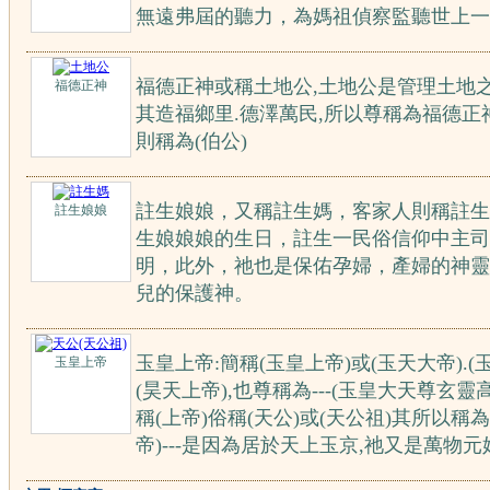
無遠弗屆的聽力，為媽祖偵察監聽世上一
福德正神或稱土地公,土地公是管理土地之
福德正神
其造福鄉里.德澤萬民,所以尊稱為福德正
則稱為(伯公)
註生娘娘，又稱註生媽，客家人則稱註生
註生娘娘
生娘娘娘的生日，註生一民俗信仰中主司
明，此外，祂也是保佑孕婦，產婦的神靈
兒的保護神。
玉皇上帝:簡稱(玉皇上帝)或(玉天大帝).(玉
玉皇上帝
(昊天上帝),也尊稱為---(玉皇大天尊玄靈
稱(上帝)俗稱(天公)或(天公祖)其所以稱
帝)---是因為居於天上玉京,祂又是萬物元