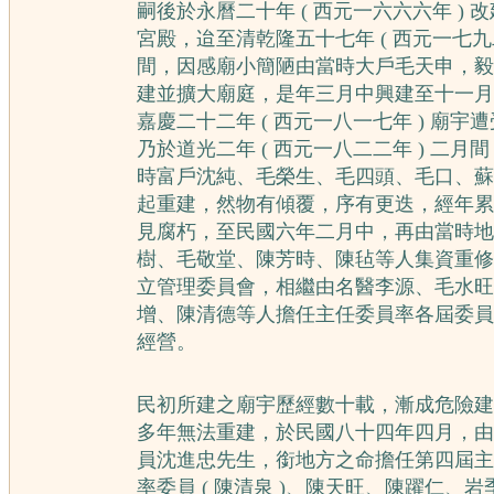
嗣後於永曆二十年 ( 西元一六六六年 ) 
宮殿，迨至清乾隆五十七年 ( 西元一七九二
間，因感廟小簡陋由當時大戶毛天申，毅
建並擴大廟庭，是年三月中興建至十一月
嘉慶二十二年 ( 西元一八一七年 ) 廟宇
乃於道光二年 ( 西元一八二二年 ) 二月
時富戶沈純、毛榮生、毛四頭、毛口、蘇
起重建，然物有傾覆，序有更迭，經年累
見腐朽，至民國六年二月中，再由當時地
樹、毛敬堂、陳芳時、陳毡等人集資重修
立管理委員會，相繼由名醫李源、毛水旺
增、陳清德等人擔任主任委員率各屆委員
經營。
民初所建之廟宇歷經數十載，漸成危險建
多年無法重建，於民國八十四年四月，由
員沈進忠先生，銜地方之命擔任第四屆主
率委員 ( 陳清泉 )、陳天旺、陳躍仁、岩