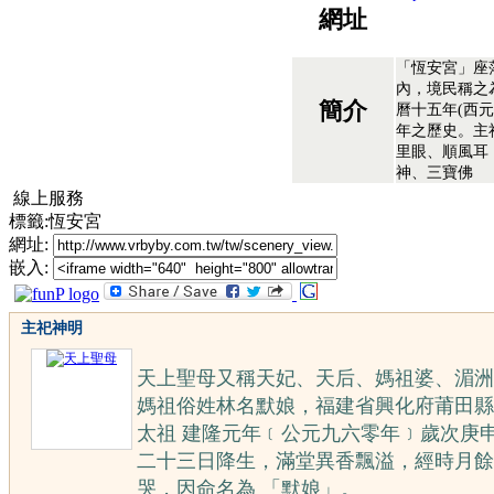
網址
「恆安宮」座
內，境民稱之
簡介
曆十五年(西
年之歷史。主祀
里眼、順風耳 
神、三寶佛
線上服務
標籤:恆安宮
網址:
嵌入:
主祀神明
天上聖母又稱天妃、天后、媽祖婆、湄洲
媽祖俗姓林名默娘，福建省興化府莆田縣
太祖 建隆元年﹝公元九六零年﹞歲次庚
二十三日降生，滿堂異香飄溢，經時月餘
哭，因命名為 「默娘」。