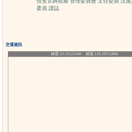
恆安宮媽祖廟 管理委員會 主任委員 沈進
委員 謹誌
交通資訊
緯度:23.23123160 經度:120.26512860