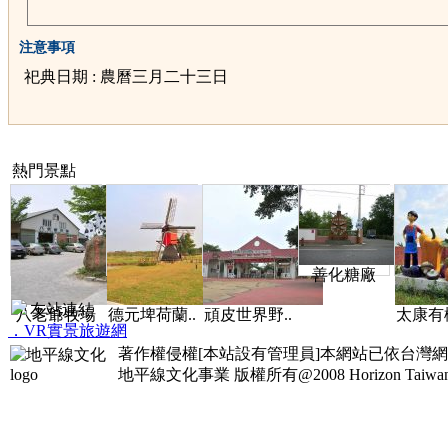
注意事項
祀典日期 : 農曆三月二十三日
熱門景點
善化糖廠
友站連結
八老爺牧場
德元埤荷蘭..
頑皮世界野..
太康有機
．VR實景旅遊網
著作權侵權[本站設有管理員]本網站已依台灣
地平線文化事業
版權所有@2008 Horizon Taiwan Al