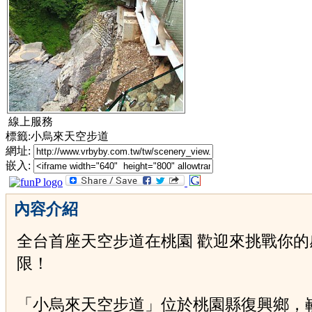
線上服務
標籤:小烏來天空步道
網址:
嵌入:
內容介紹
全台首座天空步道在桃園 歡迎來挑戰你的
限！
「小烏來天空步道」位於桃園縣復興鄉，