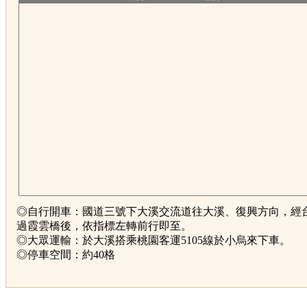
◎自行開車：國道三號下大溪交流道往大溪、復興方向，經
過霞雲橋後，依指標左轉前行即至。
◎大眾運輸：於大溪搭乘桃園客運5105線於小烏來下車。
◎停車空間：約40格