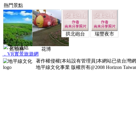
熱門景點
拱北砲台
瑞豐夜市
友站連結
紅樹林
花博
．VR實景旅遊網
著作權侵權[本站設有管理員]本網站已依台灣
地平線文化事業
版權所有@2008 Horizon Taiwan Al