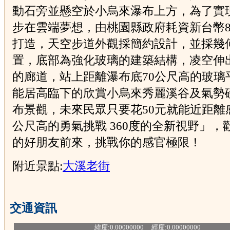
動石旁並懸空於小烏來瀑布上方，為了實
步在雲端夢想，由桃園縣政府耗資新台幣8
打造，天空步道外觀採簡約設計，並採幾
置，底部為強化玻璃的建築結構，凌空伸出
的廊道，站上距離瀑布底70公尺高的玻璃
能居高臨下的欣賞小烏來秀麗溪谷及氣勢
布景觀，未來民眾只要花50元就能近距離感
公尺高的勇氣挑戰 360度的全新視野」，
的好朋友前來，挑戰你的感官極限！
附近景點:
大溪老街
交通資訊
緯度:0.00000000 經度:0.00000000