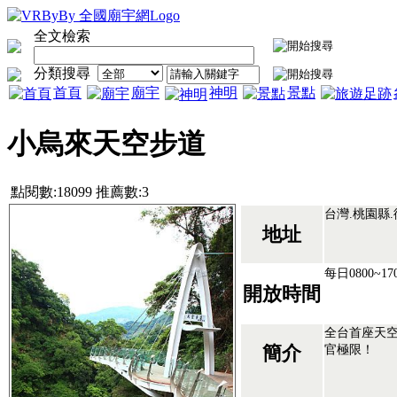
全文檢索
分類搜尋
首頁
廟宇
神明
景點
小烏來天空步道
點閱數:18099 推薦數:3
台灣.桃園縣
地址
每日0800~17
開放時間
全台首座天空
官極限！
簡介