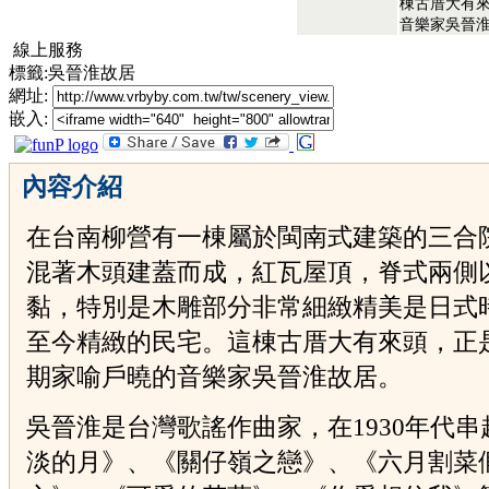
棟古厝大有
音樂家吳晉
線上服務
標籤:吳晉淮故居
網址:
嵌入:
內容介紹
在台南柳營有一棟屬於閩南式建築的三合
混著木頭建蓋而成，紅瓦屋頂，脊式兩側
黏，特別是木雕部分非常細緻精美是日式
至今精緻的民宅。這棟古厝大有來頭，正
期家喻戶曉的音樂家吳晉淮故居。
吳晉淮是台灣歌謠作曲家，在1930年代串
淡的月》、《關仔嶺之戀》、《六月割菜