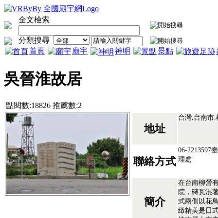
全文檢索
分類搜尋
首頁
廟宇
神明
景點
吳晉淮故居
點閱數:18826 推薦數:2
台灣.台南市
地址
06-2213
理處
聯絡方式
在台南柳營
院，磚瓦混
簡介
式兩側以花
緻精美是日