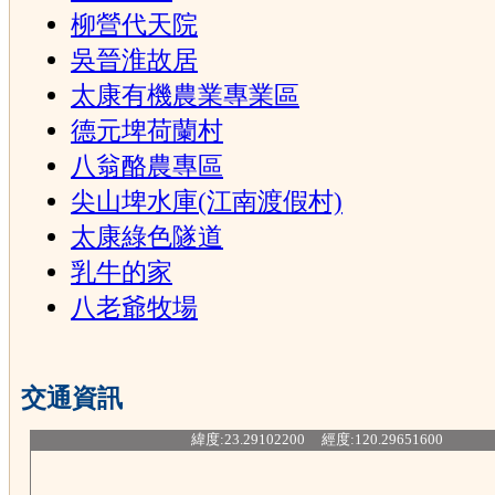
柳營代天院
吳晉淮故居
太康有機農業專業區
德元埤荷蘭村
八翁酪農專區
尖山埤水庫(江南渡假村)
太康綠色隧道
乳牛的家
八老爺牧場
交通資訊
緯度:23.29102200 經度:120.29651600