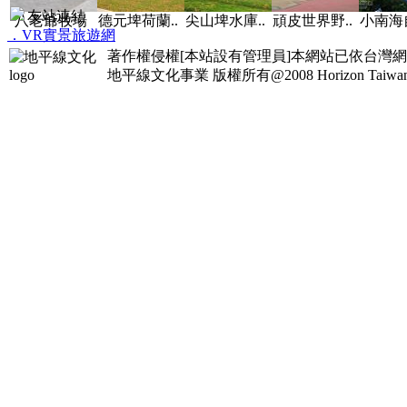
友站連結
八老爺牧場
德元埤荷蘭..
尖山埤水庫..
頑皮世界野..
小南海自
．VR實景旅遊網
著作權侵權[本站設有管理員]本網站已依台灣
地平線文化事業
版權所有@2008 Horizon Taiwan Al