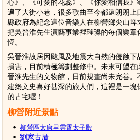
心》、《可愛的花蕊》、《你愛相信我》
遍了大街小巷，很多歌曲至今都還朗朗上
縣政府為紀念這位音樂人在柳營鄉尖山埤
把吳晉淮先生演藝事業裡璀璨的每個樂章
恆。
吳晉淮故居因颱風及地震大自然的侵蝕下
損害，目前積極籌劃整修中。未來可望在
晉淮先生的文物館，日前規畫尚未完善。
建築文史喜好甚深的旅人們，這裡是一塊
的古宅喔！
柳營附近景點
柳營區太康里雲霄太子殿
劉家古厝