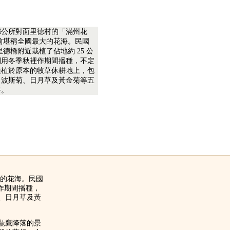
鄉公所對面里德村的「滿州花
前堪稱全國最大的花海。民國
里德橋附近栽植了佔地約 25 公
利用冬季秋裡作期間播種，不定
種植於原本的牧草休耕地上，包
、波斯菊、日月草及黃金菊等五
卉。
大的花海。民國
裡作期間播種，
、日月草及黃
鵟鷹降落的景