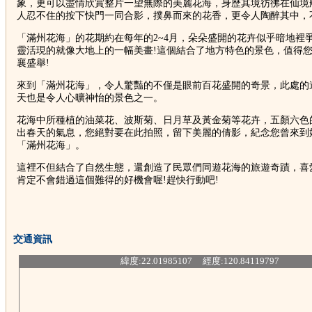
象，更可以盡情欣賞整片一望無際的美麗花海，身歷其境彷彿在仙境
人忍不住的按下快門一同合影，撲鼻而來的花香，更令人陶醉其中，
「滿州花海」的花期約在每年的2~4月，朵朵盛開的花卉似乎暗地裡
靈活現的就像大地上的一幅美畫!這個結合了地方特色的景色，值得
襄盛舉!
來到「滿州花海」，令人驚豔的不僅是眼前百花盛開的奇景，此處的
天也是令人心曠神怡的景色之一。
花海中所種植的油菜花、波斯菊、日月草及黃金菊等花卉，五顏六色
出春天的氣息，您絕對要在此拍照，留下美麗的倩影，紀念您曾來到
「滿州花海」。
這裡不但結合了自然生態，還創造了民眾們同遊花海的旅遊奇蹟，喜
肯定不會錯過這個難得的好機會喔!趕快行動吧!
交通資訊
緯度:22.01985107 經度:120.84119797