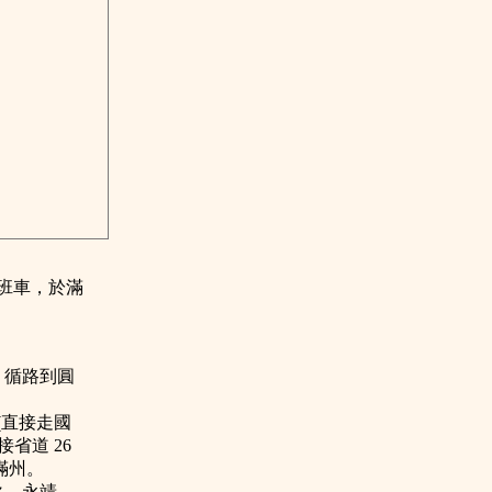
班車，於滿
，循路到圓
(直接走國
省道 26
滿州。
火、永靖，