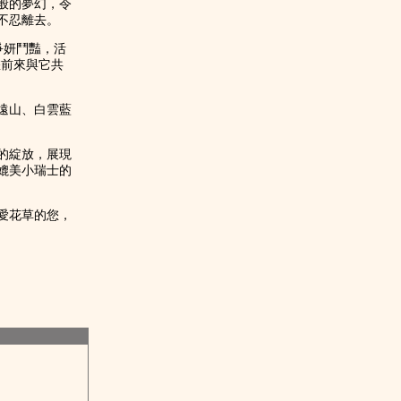
般的夢幻，令
不忍離去。
爭妍鬥豔，活
您前來與它共
遠山、白雲藍
的綻放，展現
媲美小瑞士的
愛花草的您，