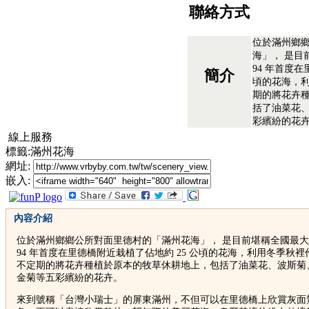
聯絡方式
位於滿州鄉
海」， 是目
94 年首度在
簡介
頃的花海，
期的將花卉
括了油菜花
彩繽紛的花
線上服務
標籤:滿州花海
網址:
嵌入:
內容介紹
位於滿州鄉鄉公所對面里德村的「滿州花海」， 是目前堪稱全國最
94 年首度在里德橋附近栽植了佔地約 25 公頃的花海，利用冬季秋
不定期的將花卉種植於原本的牧草休耕地上，包括了油菜花、波斯菊
金菊等五彩繽紛的花卉。
來到號稱「台灣小瑞士」的屏東滿州，不但可以在里德橋上欣賞灰面