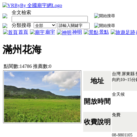
全文檢索
分類搜尋
首頁
廟宇
神明
景點
滿州花海
點閱數:14786 推薦數:0
台灣.屏東縣
向約10~15
地址
全天候
開放時間
免費
收費說明
08-8801105