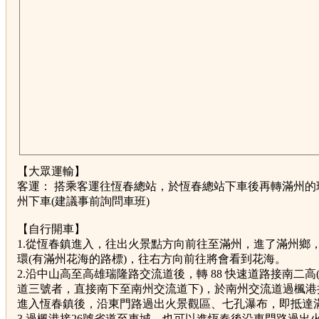
【大眾運輸】
客運： 搭乘客運往恆春總站，於恆春總站下車後再轉滿州的
州下車(建議事前詢問車班)
【自行開車】
1.從恆春鎮進入，往出火景點方向前往至滿州，進了滿州鄉
環(有滿州花海的路標)，往右方向前往將會看到花海。
2.沿中山高至高雄瑞隆路交流道後，轉 88 快速道路接南二高
道三號者，直接南下至南州交流道下)，於南州交流道過楓港接
進入恆春鎮後，沿東門路過出火景觀區、七孔瀑布，即抵達
3.過楓港接26號省道至車城，也可以進恆春後沿東門路過出