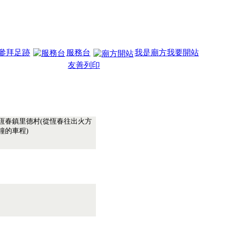
參拜足跡
服務台
我是廟方我要開站
友善列印
.恆春鎮里德村(從恆春往出火方
分鐘的車程)