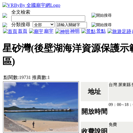
全文檢索
分類搜尋
首頁
廟宇
神明
景點
星砂灣(後壁湖海洋資源保護示
區)
點閱數:19731 推薦數:1
台灣.屏東縣
地址
09：00∼18：
開放時間
免費
收費說明