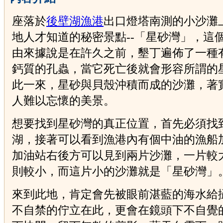
座落於
後壁湖漁港
出口燈塔南測的小沙灘
地人才知道的秘密景點--「星砂灣」，這
由來據說是在許久之前，墾丁遍佈了一種
鈣質的孔蟲，當它死亡後就會形容所謂的
此一來，星砂與貝殼沖積而成的沙灘，著
人難以忘懷的美景。
想要找到星砂灣的真正位置，首先必須找
湖，接著可以看到漁港內有個中油的漁船
加油站右後方可以見到兩片沙灘，一片較
則較小，而這片小的沙灘就是「星砂灣」
來到此地，肯定會先被眼前湛藍的海水給
不自禁的佇立在此，更會在鏡頭下不自覺