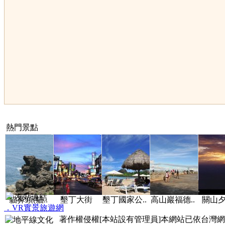
熱門景點
友站連結
貓鼻頭(貓..
墾丁大街
墾丁國家公..
高山巖福德..
關山夕照
．VR實景旅遊網
著作權侵權[本站設有管理員]本網站已依台灣