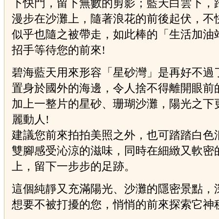
下快門，留下無數的剪影；藍天白雲下，
漫步在沙灘上，隨著浪花的前後起伏，不
似乎也隨之被帶走，如此棒的「生活加油
招手等待您的前來!
碧海藍天用來形容「星砂灣」是再好不過
置身於國外的海邊，令人捨不得離開眼前
加上一整片的星砂、珊瑚沙灘，陽光之下
麗動人!
建議您前來拍拍美照之外，也可踏踏白色
雙腳感受沁涼的滋味，同時在細緻又軟密
上，留下一步步的足跡。
這個純靜又充滿陽光、沙灘的隱密景點，
想要不被打擾的您，悄悄的前來探索它神