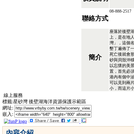
08-888-2517
聯絡方式
座落於後壁
上，是在地人
灣」，這個
墾丁遍佈了
死亡後就會
簡介
砂與貝殼沖
以忘懷的美景
置，首先必
港內有個中
可以見到兩
小，而這片
線上服務
標籤:星砂灣 後壁湖海洋資源保護示範區
網址:
嵌入:
內容介紹