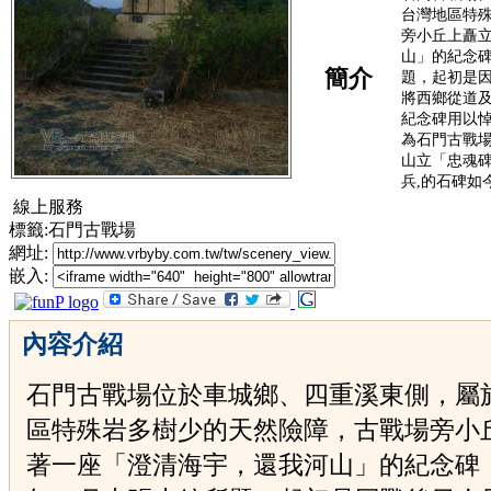
台灣地區特
旁小丘上矗
山」的紀念碑
簡介
題，起初是
將西鄉從道
紀念碑用以
為石門古戰
山立「忠魂
兵,的石碑如
線上服務
標籤:石門古戰場
網址:
嵌入:
內容介紹
石門古戰場位於車城鄉、四重溪東側，屬
區特殊岩多樹少的天然險障，古戰場旁小
著一座「澄清海宇，還我河山」的紀念碑，