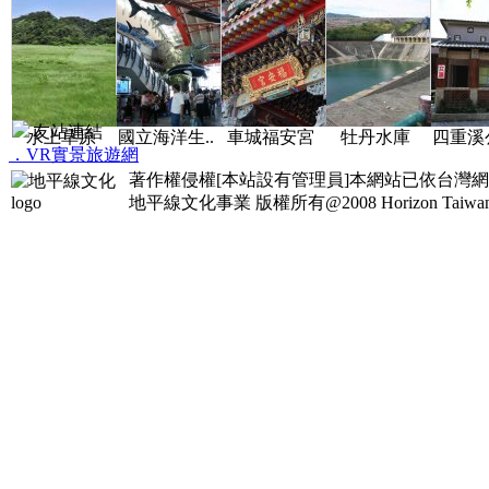
友站連結
水上草原
國立海洋生..
車城福安宮
牡丹水庫
四重溪公
．VR實景旅遊網
著作權侵權[本站設有管理員]本網站已依台灣
地平線文化事業
版權所有@2008 Horizon Taiwan Al