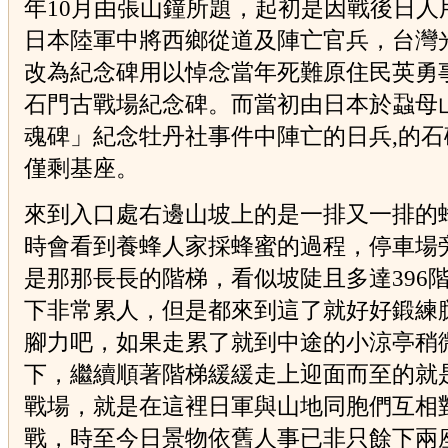
年10月由張山鐘所題，起初是因戰後日人
日本陸軍中將西鄉從道及陣亡官兵，台灣
改為紀念碑用以悼念當年死難原住民英勇
石門古戰場紀念碑。而當初由日本於蝨母
魂碑」紀念牡丹社事件中陣亡的日兵,的石
僅剩基座。
來到入口處右邊山坡上的是一排又一排的
時會看到養蜂人家採蜂蜜的過程，停車場
是那那長長的階梯，看似坡陡且多達396
下非常累人，但是都來到這了就好好鍛練
腳力吧，如果走累了就到中途的小涼亭稍
下，繼續順著階梯緩緩走上迎面而至的就
戰場，就是在這裡日軍與山地同胞們互相
戰，時至今日景物依舊人事已非只餘下兩