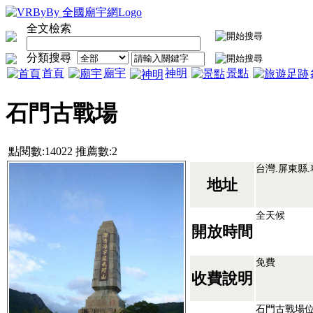
全文檢索
分類搜尋
首頁
廟宇
神明
景點
石門古戰場
點閱數:14022 推薦數:2
台灣.屏東縣
地址
全天候
開放時間
免費
收費說明
石門古戰場