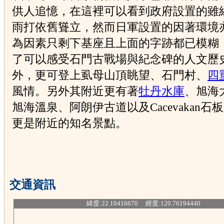
供人追憶，在這裡可以看到政府設置的雖
雨打依舊聳立，然而日軍設置的因著環境
為因素只剩下基座且上面的字跡都已模糊
了可以感受石門古戰場與紀念碑的人文歷
外，更可登上虱母山頂眺望、石門村、
四
風情。另外其附近更有著
牡丹水庫
、旭海
旭海溫泉、阿朗伊古道以及Cacevakan石
更是附近的知名景點。
交通資訊
緯度:22.10416670 經度:120.76194440