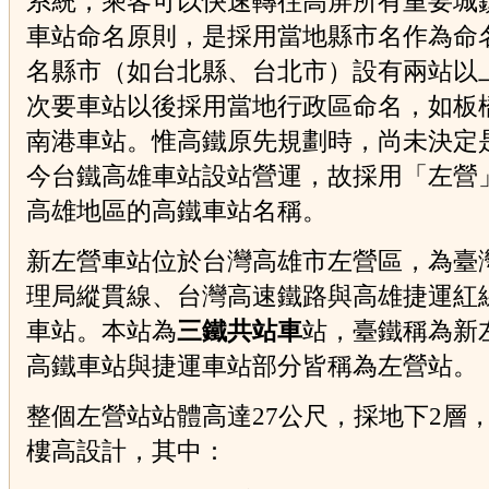
系統，乘客可以快速轉往高屏所有重要城
車站命名原則，是採用當地縣市名作為命
名縣市（如台北縣、台北市）設有兩站以
次要車站以後採用當地行政區命名，如板
南港車站。惟高鐵原先規劃時，尚未決定
今台鐵高雄車站設站營運，故採用「左營
高雄地區的高鐵車站名稱。
新左營車站位於台灣高雄市左營區，為臺
理局縱貫線、台灣高速鐵路與高雄捷運紅
車站。本站為
三鐵共站車
站，臺鐵稱為新
高鐵車站與捷運車站部分皆稱為左營站。
整個左營站站體高達27公尺，採地下2層，
樓高設計，其中：