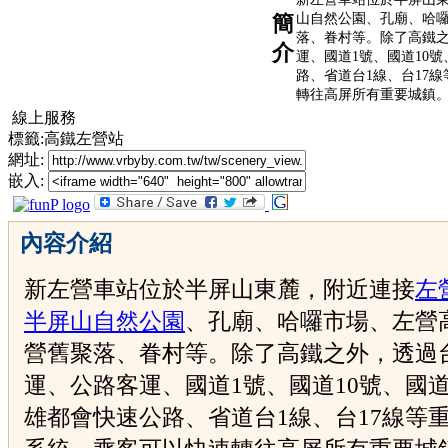
山自然公園、孔廟、哈
簡
落、眷村等。除了高鐵
介
運、國道1號、國道10
路、省道台1線、台17
轉往高屏所有重要城鎮
線上服務
標籤:高鐵左營站
網址:
嵌入:
內容介紹
新左營車站位於半屏山東麓，附近連接
左
半屏山自然公園
、孔廟、哈囉市場、左營
營舊聚落、眷村等。除了高鐵之外，透過
運、公路客運、國道1號、國道10號、國道
雄都會快速公路、省道台1線、台17線等