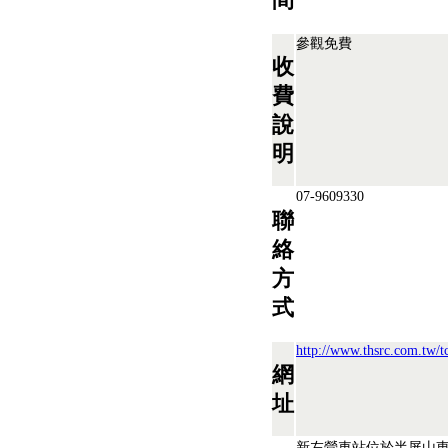
參觀免費
收
費
說
明
07-9609330
聯
絡
方
式
http://www.thsrc.com.tw/tc
網
址
新左營車站位於半屏山