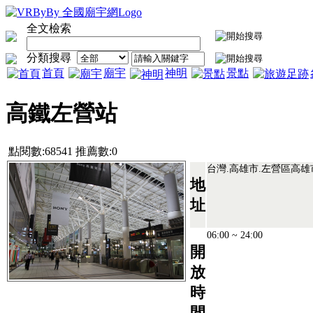
全文檢索
分類搜尋
首頁
廟宇
神明
景點
高鐵左營站
點閱數:68541 推薦數:0
台灣.高雄市.左營區高雄
地
址
06:00 ~ 24:00
開
放
時
間