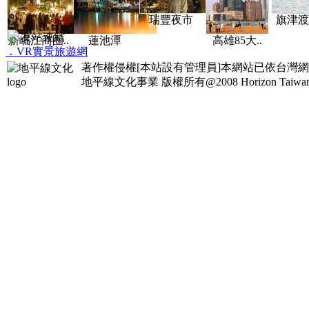
瑞豐夜市
旗津渡
友站連結
新崛江商圈..
蓮池潭
高雄85大..
．VR實景旅遊網
著作權侵權[本站設有管理員]本網站已依台灣
地平線文化事業
版權所有@2008 Horizon Taiwan Al