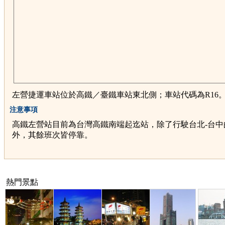
左營捷運車站位於高鐵／臺鐵車站東北側；車站代碼為R16
注意事項
高鐵左營站目前為台灣高鐵南端起迄站，除了行駛台北-台中
外，其餘班次皆停靠。
熱門景點