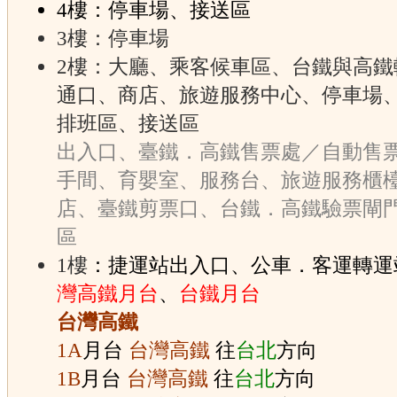
4樓：停車場、接送區
3樓：停車場
2樓：大廳、乘客候車區、台鐵與高鐵
通口、商店、旅遊服務中心、停車場
排班區、接送區
出入口、臺鐵．高鐵售票處／自動售
手間、育嬰室、服務台、旅遊服務櫃
店、臺鐵剪票口、台鐵．高鐵驗票閘
區
1樓
：捷運站出入口、公車．客運轉運
灣高鐵月台
、
台鐵月台
台灣高鐵
1A
月台
台灣高鐵
往
台北
方向
1B
月台
台灣高鐵
往
台北
方向