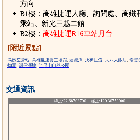
方向
B1樓：高雄捷運大廳、詢問處、高鐵
乘站、新光三越二館
B2樓：
高雄捷運R16車站月台
[附近景點]
高鐵左營站
,
高雄世運會主場館
,
蓮池潭
,
漢神巨蛋
,
大八大飯店
,
瑞豐
物園
,
洲仔溼地
,
半屏山自然公園
交通資訊
緯度:22.68703700 經度:120.30759000