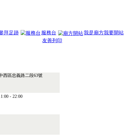
參拜足跡
服務台
我是廟方我要開站
友善列印
.中西區忠義路二段63號
:00 - 22:00