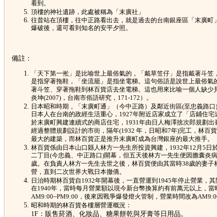
看到。
頂樓的神社遺跡，此處被稱為「末廣社」
往昔站在頂樓，往中正路看出去，就是過去的台南銀座區「末廣町
爆破後，還可看到知名的安平夕照。
備註：
「天下第一倯」是比喻世上最俗氣的，「戴草笠仔」是指戴著斗笠
是指穿著拖鞋，「坐流籠」是指坐電梯。這句俗語是說世上最俗氣
著斗笠、穿著拖鞋到林百貨店去坐電梯。這也用來比喻一個人缺少
炎坤(2007)，台南市俗語研究，171-172）。
日本昭和時期，「末廣町通」（今中正路）及鄰近街區(至忠義路口
日本人在台南的政經生活重心，1927年附近店家成立了「店鋪住宅
於末廣町興建連續式的商店住宅，1931年由日人梅澤捨次郎規劃出
經過整體規劃設計的市街，隔年(1932 年，日昭和7年)完工，林百
最大的建築，而林百貨正是推升末廣町成為台灣銀座的最大推手。
林百貨係由日本山口縣人林方一先生所投資興建，1932年12月5日
二丁目(今忠義、中正路口)開幕，但五天後林方一先生便因膽囊炎病
歲。在負責人林方一先生去世之後，林百貨便由其當時38歲的妻子
營，直到二次世界大戰日本撤僑。
日治時期林百貨自1932年開幕後，一直營運到1945年停止營業，
在1940年，當時每月營業額以現今新台幣換算約有前萬元以上，當
AM9:00~PM9:00，後來因戰爭爆發燈火管制，營業時間改為AM9:00
昭和時期的林百貨各樓層營運概況：
1F：販售菸酒、化妝品、糖果餅乾與牙膏等日用品。