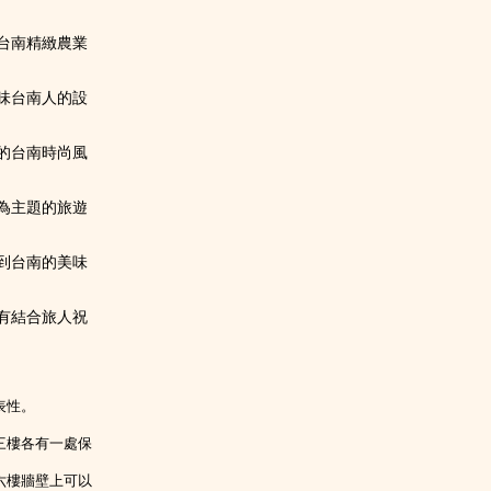
台南精緻農業
味台南人的設
的台南時尚風
為主題的旅遊
到台南的美味
有結合旅人祝
表性。
三樓各有一處保
六樓牆壁上可以