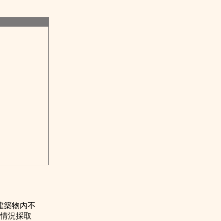
建築物內不
視情況採取