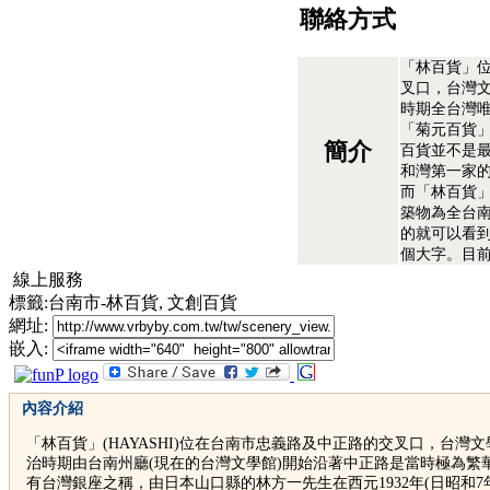
聯絡方式
「林百貨」
叉口，台灣
時期全台灣
「菊元百貨
簡介
百貨並不是
和灣第一家
而「林百貨
築物為全台
的就可以看
個大字。目前
線上服務
標籤:台南市-林百貨, 文創百貨
網址:
嵌入:
內容介紹
「林百貨」(HAYASHI)位在台南市忠義路及中正路的交叉口，台灣
治時期由台南州廳(現在的台灣文學館)開始沿著中正路是當時極為繁
有台灣銀座之稱，由日本山口縣的林方一先生在西元1932年(日昭和7