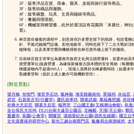
2F：販售洋品百貨、雨傘、寢具、皮箱與旅行袋等商品。
3F：販售紡織品與服飾。
4F：販售碗盤、玩具、文具與鐘錶等商品。
5F：餐廳與喫茶館。
6F：機械室與瞭望臺，此外於屋頂設有花園與「末廣社」神社(1
置)。
林百貨在修復的過程中，刻意保存許多歷史留下的痕跡，包括電梯(
針、手搖式鐵捲門設備、彩色地板等，同時也留下了二次大戰於頂
槍陣地，以及美軍空襲與機槍掃射在林百貨外牆上留下的傷痕。
目前林百貨主管單位為臺南市政府文化局古蹟營運科，並委外給高青開發
貨營運單位)負責營運，為確保新修復古蹟本體的安全胃納（每層樓
棟建築物內不超過600人），現場人員將於尖峰參觀時段（如週末
取總量管制（低於上述人數亦可能機動管控）。
[附近景點]
望月橋
,
兌悅門
,
接官亭石坊
,
風神廟
,
海安路藝術街
,
景福祠
,
水仙宮
,
趕宮
,
石鼎美古宅(衍慶堂)
,
蕭氏節孝坊
,
開基武廟
,
萬福庵照牆
,
赤崁
祀典大天后宮
,
開基天后宮
,
報恩堂
,
三山國王廟(又稱潮汕會館)
,
烏鬼
全台吳氏大宗祠
,
FE21台南大遠百公園店
,
北極殿
,
天壇(天公廟)
,
鄭氏
重慶寺
,
吳園(公會堂)
,
開隆宮
,
湯德章紀念公園(原民生綠園)
,
國立台
文化資產保存研究中心
,
新光三越台南西門店
,
氣像局台南測候所
,
太