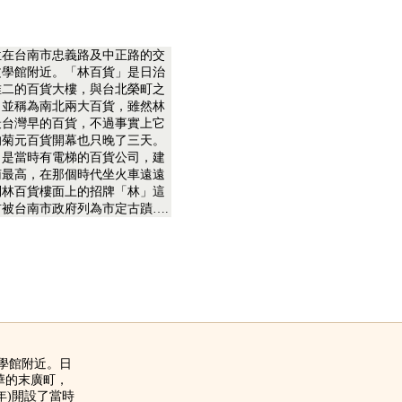
位在台南市忠義路及中正路的交
文學館附近。「林百貨」是日治
唯二的百貨大樓，與台北榮町之
」並稱為南北兩大百貨，雖然林
最台灣早的百貨，不過事實上它
的菊元百貨開幕也只晚了三天。
」是當時有電梯的百貨公司，建
南最高，在那個時代坐火車遠遠
到林百貨樓面上的招牌「林」這
被台南市政府列為市定古蹟….
文學館附近。日
華的末廣町，
年)開設了當時