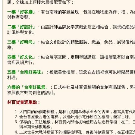
題，全棟加上頂樓六層樓配置如下：
一樓「好客廳」
：有台南味的客廳呈現，包裝在地物產為伴手禮，為
與物產發聲。
二樓「好設計」
：由設計師品牌及奉茶概念店互相
結合，讓您細細
品
計風格與文化。
三樓「好時尚」
：結合文創設計的精緻服裝、織品、飾品，展現優雅
格。
四樓「好文化」
：結合展演空間，定期舉辦講座，該樓層還有以台南
書店及唱片行。
五樓「台南好美味」
：餐廳美食樓層，讓您在古蹟裡也可以輕鬆品嘗
料理。
六樓的「台南好風景」
：日式神社及林百貨相關的文創商品販售，另
福與復古郵筒創意的設計。
林百貨賞逛重點：
大門口的兩個老櫥櫃，是林百貨開幕傳承至今的古董，相當具有代
全台首座最古老的電梯，以指針指示電梯所在的樓層，饒富古味。
保存的古工法地板，林百貨內部地板均使用古法進行修復，在二、
留早期未修復地板。
二次世界大戰時所留下的機關槍彈孔，修復時刻意留下，在五樓至