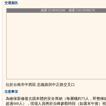
交通資訊
緯度:22.99265280 經度:120.20296170
位於台南市中西區 忠義路與中正路交叉口
注意事項
為確保新修復古蹟本體的安全胃納（每層樓約75人，即整棟
超過600人），現場人員將於尖峰參觀時段（如週末午後）