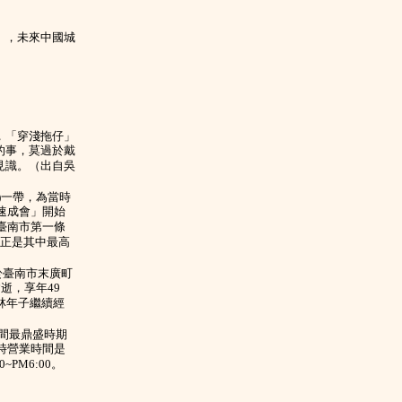
」，未來中國城
，「穿淺拖仔」
的事，莫過於戴
見識。（出自吳
)一帶，為當時
速成會」開始
臺南市第一條
貨正是其中最高
於臺南市末廣町
逝，享年49
林年子繼續經
其間最鼎盛時期
時營業時間是
~PM6:00。