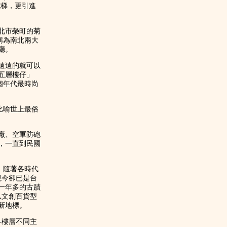
電梯，更引進
北市榮町的菊
稱為南北兩大
廳。
遠遠的就可以
五層樓仔」
個年代最時尚
比喻世上最俗
廠、空軍防砲
，一直到民國
，隨著各時代
現今卻已是台
過一年多的古蹟
以文創百貨型
新地標。
各樓層不同主