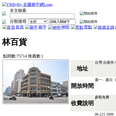
全文檢索
分類搜尋
首頁
廟宇
神明
景點
林百貨
點閱數:75714 推薦數:1
台灣.台南市
地址
週一 - 週日: 11
開放時間
參觀免費
收費說明
06-221-3000