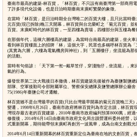
臺南市最高的建築-林百貨，「林百貨」不只設有南臺灣第一部商用
了許多現代化設備，也是日治時期臺南末廣町繁榮的象徵。
在當時「林百貨」是日治時期全台灣唯二的百貨大樓，且只比當時臺
元百貨(現已拆除)晚三天開幕，林百貨與台北榮町之「菊元百貨」並
百貨。末廣町時代的林百貨，一至四樓為賣場，四樓部分與五樓為餐
在那個年代，這棟六層樓高的建築，為當時台南最高的建築，坐火車
看到林百貨樓面上的招牌「林」這個大字，民眾也多稱呼林百貨為「
(其實為六層，六樓為電氣機房與神社)，到「五層樓仔」坐流籠為那
的活動。
當時有句俗諺：「天下第一倯─戴草笠仔，穿淺拖仔，坐流籠」，來
氣的行為。
爆發世界第二次大戰後日本撤僑，林百貨建築先後被作為臺鹽製鹽總
部隊、空軍後勤司令部附屬單位、警察保安總隊及鹽警總隊辦公廳舍
75(1986)年臺鹽公司才遷離。
林百貨雖不是台灣最早的百貨(只比台灣最早開幕的菊元百貨晚三天)
變遷，1998年6月26日，臺南市政府將林百貨列為市定古蹟，林百貨
灣現存最古老的百貨建築，2010年臺南市政府編列預算8000萬，經
修復後，2014年6月14日由臺南市政府文化局古蹟營運科委外經營，
式重新開幕，期待能帶領末廣町再創另一波風華，成為台南文創觀光
2014年6月14日重新開幕的林百貨重新定位為臺南在地的文創百貨，