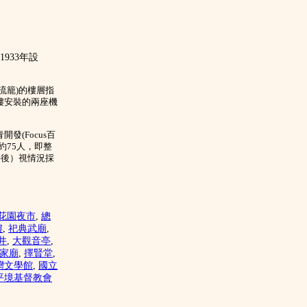
933年設
流籠)的樓層指
樓安裝的兩座機
(Focus百
約75人，即整
午後）視情況採
花園夜市
,
總
樓
,
祀典武廟
,
井
,
大觀音亭
,
家廟
,
擇賢堂
,
灣文學館
,
國立
平境基督教會