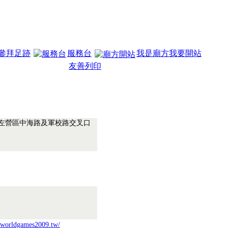
參拜足跡
服務台
我是廟方我要開站
友善列印
.左營區中海路及軍校路交叉口
85
m.worldgames2009.tw/