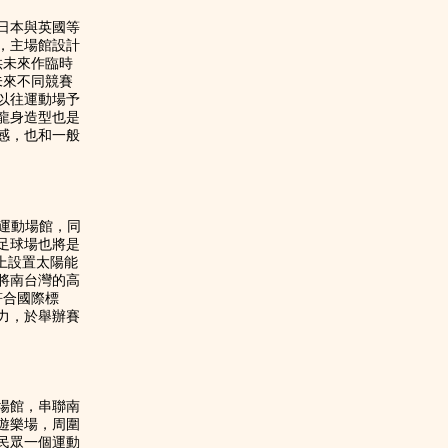
日本與英國等
元，主場館設計
席供未來作臨時
未來不同競賽
以往運動場予
龍身造型也是
感，也和一般
際運動場館，同
足球場也將是
構上設置太陽能
將南台灣的高
符合國際標
力，於舉辦賽
場館，串聯南
遊樂場，周圍
民眾一個運動