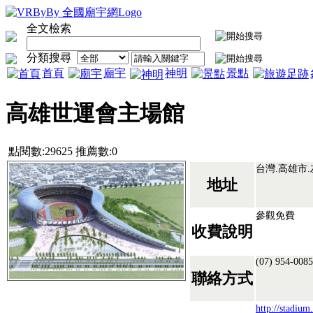
全文檢索
分類搜尋
首頁
廟宇
神明
景點
高雄世運會主場館
點閱數:29625 推薦數:0
台灣.高雄市
地址
參觀免費
收費說明
(07) 954-00
聯絡方式
http://stadiu