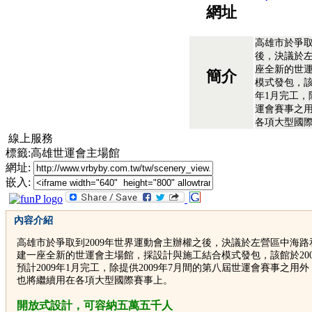
網址
高雄市於爭取
後，決議於
座全新的世
簡介
模式發包，該館
年1月完工，
運會賽事之
各項大型國
線上服務
標籤:高雄世運會主場館
網址:
嵌入:
內容介紹
高雄市於爭取到2009年世界運動會主辦權之後，決議於左營區中海
建一座全新的世運會主場館，採設計與施工結合模式發包，該館於20
預計2009年1月完工，除提供2009年7月間的第八屆世運會賽事之用
也將繼續用在各項大型國際賽事上。
開放式設計，可容納五萬五千人