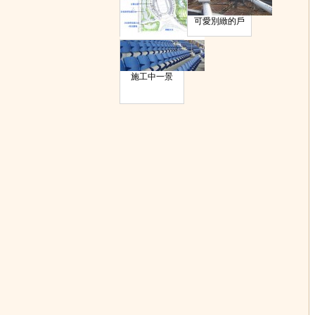
可愛別緻的戶
寬敞筆直的周
施工中一景