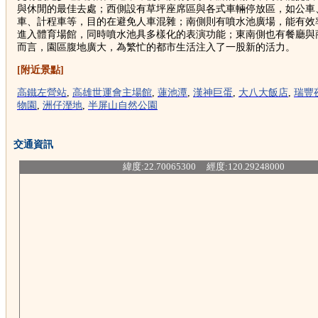
與休閒的最佳去處；西側設有草坪座席區與各式車輛停放區，如公車
車、計程車等，目的在避免人車混雜；南側則有噴水池廣場，能有效
進入體育場館，同時噴水池具多樣化的表演功能；東南側也有餐廳與
而言，園區腹地廣大，為繁忙的都市生活注入了一股新的活力。
[附近景點]
高鐵左營站
,
高雄世運會主場館
,
蓮池潭
,
漢神巨蛋
,
大八大飯店
,
瑞豐
物園
,
洲仔溼地
,
半屏山自然公園
交通資訊
緯度:22.70065300 經度:120.29248000