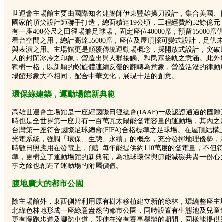
世運會主場館主要由國際知名建築師伊東豐雄操刀設計，集合美國、
國家的頂尖設計師聯手打造，總面積達19公頃，工程經費約52餘億
有一座400公尺之田徑場兼足球場，固定座位40000席，預留15000
看台空間之用，總計高達55000席，座位及屋頂採可變式設計，足供
與表演之用。主場館更是顛覆傳統運動場概念，採開放式設計，突破
人的封閉冰冷之印象，營造出與人群接觸、和民眾接軌之意涵。此外
獨樹一格，以新穎的螺旋體連續反覆的翻轉為意象，營造活潑的律動
場館形象大不相同，配合中華文化，展現十足的創意。
環保綠建築，運動場館新典範
高雄世運會主場館是一座經國際田徑總會(IAAF)一級認證通過的國
時也是全世界第一座具有一百萬瓦太陽能發電容量的運動場，其內之
台灣第一座符合國際足球總會(FIFA)合格標準之足球場。在屋頂結
光電系統，強調「環保、生態、永續」的概念，充分發揮地理優勢，
時數日照應用在發電上，預計每年能提供約110萬度的發電量，不但
準，更樹立了運動場館的新典範，為地球環保與節能減碳共盡一份心
事之餘也創造了運動場的附屬價值。
腹地廣大的都市公園
除主場館外，東西側皆利用原有樹木移植建立新的綠林，環繞整座主
北綠色林地形成一座綠意盎然的都市公園，同時設置有生態池及兒童
更有慢跑步道及腳踏車道，即使在沒有賽事舉辦的期間，同樣能提供