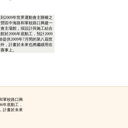
到2009年世界運動會主辦權之
左營區中海路和軍校路口興建一
運會主場館，採設計與施工結合
於2006年底動工，預計2009
除提供2009年7月間的第八屆世
用外，計畫於未來也將繼續用在
際賽事上。
路和軍校路口興
06年底動工，
外，計畫於未來