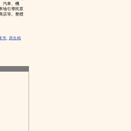
、汽車、機
率地引導民眾
商店等。整體
夜市
,
原生植